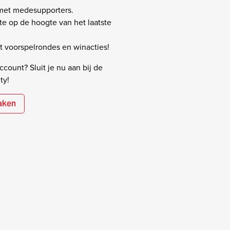
 met medesupporters.
rste op de hoogte van het laatste
 voorspelrondes en winacties!
count? Sluit je nu aan bij de
ty!
aken