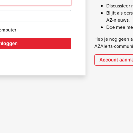
Discussieer
Blijft als ee
AZ-nieuws.
Doe mee met
computer
Heb je nog geen ac
Inloggen
AZAlerts-communi
Account aanm