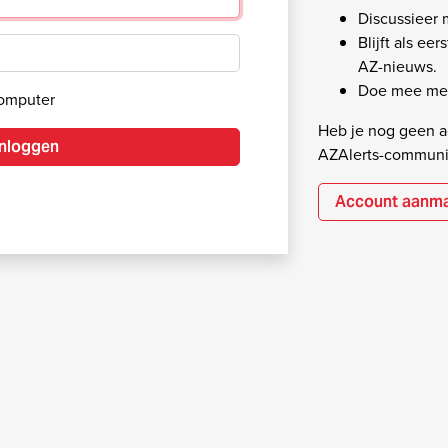
Discussieer
Blijft als ee
AZ-nieuws.
Doe mee met
computer
Heb je nog geen ac
Inloggen
AZAlerts-communi
Account aanm