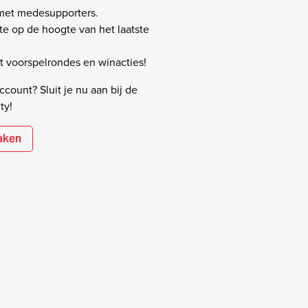
 met medesupporters.
rste op de hoogte van het laatste
 voorspelrondes en winacties!
count? Sluit je nu aan bij de
ty!
aken