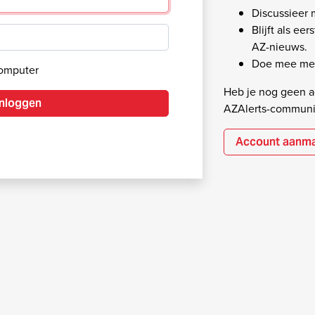
Discussieer
Blijft als ee
AZ-nieuws.
Doe mee met
computer
Heb je nog geen ac
Inloggen
AZAlerts-communi
Account aanm