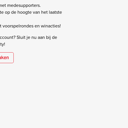
 met medesupporters.
rste op de hoogte van het laatste
 voorspelrondes en winacties!
count? Sluit je nu aan bij de
ty!
aken