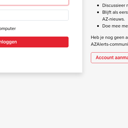
Discussieer
Blijft als ee
AZ-nieuws.
Doe mee met
computer
Heb je nog geen ac
Inloggen
AZAlerts-communi
Account aanm