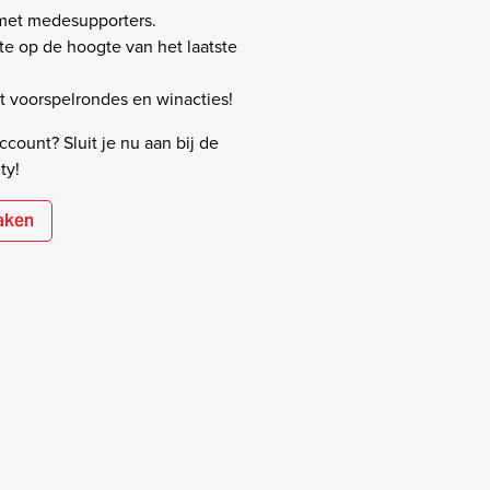
 met medesupporters.
rste op de hoogte van het laatste
 voorspelrondes en winacties!
count? Sluit je nu aan bij de
ty!
aken