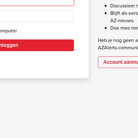
Discussieer
Blijft als ee
AZ-nieuws.
Doe mee met
computer
Heb je nog geen ac
Inloggen
AZAlerts-communi
Account aanm