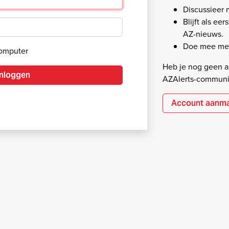
Discussieer
Blijft als ee
AZ-nieuws.
Doe mee met
computer
Heb je nog geen ac
Inloggen
AZAlerts-communi
Account aanm