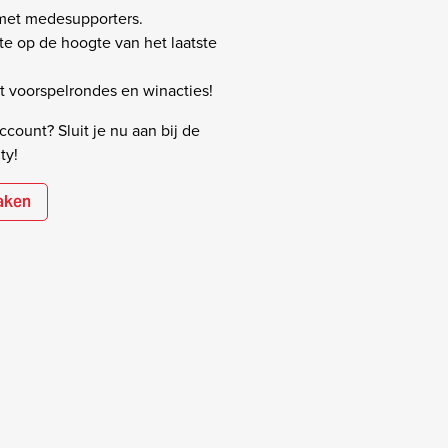
 met medesupporters.
rste op de hoogte van het laatste
 voorspelrondes en winacties!
count? Sluit je nu aan bij de
ty!
aken