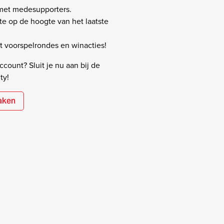
 met medesupporters.
rste op de hoogte van het laatste
 voorspelrondes en winacties!
count? Sluit je nu aan bij de
ty!
aken