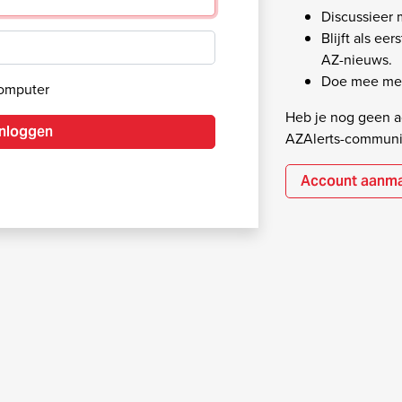
Discussieer
Blijft als ee
AZ-nieuws.
Doe mee met
computer
Heb je nog geen ac
Inloggen
AZAlerts-communi
Account aanm