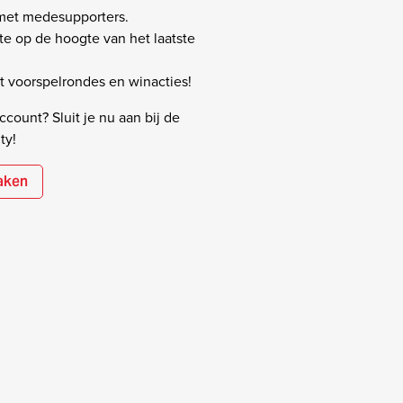
 met medesupporters.
rste op de hoogte van het laatste
 voorspelrondes en winacties!
count? Sluit je nu aan bij de
ty!
aken