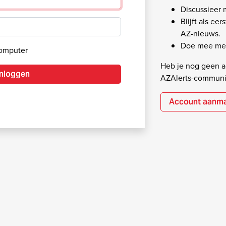
Discussieer
Blijft als ee
AZ-nieuws.
Doe mee met
computer
Heb je nog geen ac
Inloggen
AZAlerts-communi
Account aanm