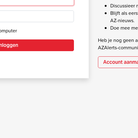
Discussieer
Blijft als ee
AZ-nieuws.
Doe mee met
computer
Heb je nog geen ac
Inloggen
AZAlerts-communi
Account aanm