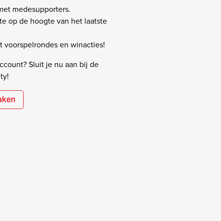
 met medesupporters.
rste op de hoogte van het laatste
 voorspelrondes en winacties!
count? Sluit je nu aan bij de
ty!
aken