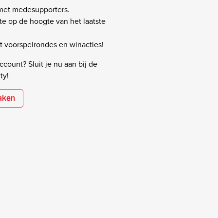
 met medesupporters.
rste op de hoogte van het laatste
 voorspelrondes en winacties!
count? Sluit je nu aan bij de
ty!
aken