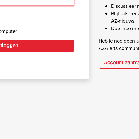
Discussieer
Blijft als ee
AZ-nieuws.
Doe mee met
computer
Heb je nog geen ac
Inloggen
AZAlerts-communi
Account aanm