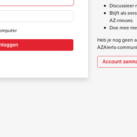
Discussieer
Blijft als ee
AZ-nieuws.
Doe mee met
computer
Heb je nog geen ac
Inloggen
AZAlerts-communi
Account aanm