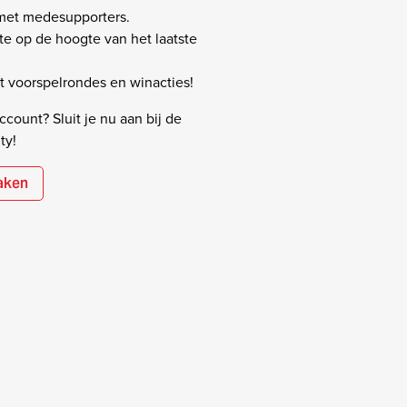
 met medesupporters.
rste op de hoogte van het laatste
 voorspelrondes en winacties!
count? Sluit je nu aan bij de
ty!
aken