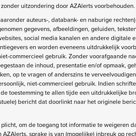
n zonder uitzondering door AZAlerts voorbehouden.
aaronder auteurs-, databank- en naburige rechten) 
genomen gegevens, afbeeldingen, geluiden, teksten
ebsites, social media kanalen en andere digitale e
licentiegevers en worden eveneens uitdrukkelijk v
 niet-commercieel gebruik. Zonder voorafgaande nad
oegestaan de inhoud, presentatie en/of opmaak, geh
ken, op te vragen of anderszins te verveelvoudige
persoonlijk, niet-commercieel gebruik. Indien schrif
 de toestemming te allen tijde een uitdrukkelijke 
kstuele) bericht dat doorlinkt naar het originele be
e plicht, om de toegang tot informatie te weigeren 
an AZAlerts, sprake is van (mogelijke) inbreuk op re