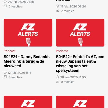
25 feb. 2026 21:30
0 reacties
18 feb. 2026 08:24
2 reacties
Podcast
Podcast
S04E24 - Danny Bedankt,
S04E22 - Echteld’s AZ, een
Meerdink is terug & de
nieuw Japans talent &
nieuwe td
wisseling van het
spelsysteem
12 feb. 2026 11:14
0 reacties
28 jan. 2026 14:00
0 reacties