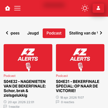
Navigation
Europees
Jeugd
Podcast
Stelling van de Week
Podcast
Podcast
Podcast
S04E32 - NAGENIETEN
S04E31 - BEKERFINALE
VAN DE BEKERFINALE:
SPECIAL: OP NAAR DE
Schor, brak &
VICTORIE!
zielsgelukkig
18 apr. 2026 11:07
20 apr. 2026 22:01
0 reacties
1 reactie