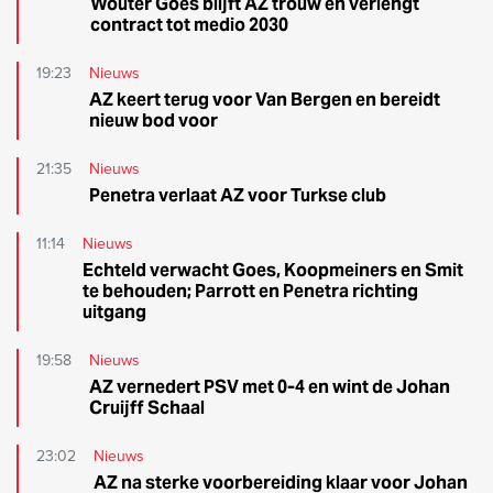
Wouter Goes blijft AZ trouw en verlengt
contract tot medio 2030
19:23
Nieuws
AZ keert terug voor Van Bergen en bereidt
nieuw bod voor
21:35
Nieuws
Penetra verlaat AZ voor Turkse club
11:14
Nieuws
Echteld verwacht Goes, Koopmeiners en Smit
te behouden; Parrott en Penetra richting
uitgang
19:58
Nieuws
AZ vernedert PSV met 0-4 en wint de Johan
Cruijff Schaal
23:02
Nieuws
AZ na sterke voorbereiding klaar voor Johan