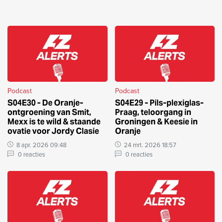
Podcast
Podcast
S04E30 - De Oranje-
S04E29 - Pils-plexiglas-
ontgroening van Smit,
Praag, teloorgang in
Mexx is te wild & staande
Groningen & Keesie in
ovatie voor Jordy Clasie
Oranje
8 apr. 2026 09:48
24 mrt. 2026 18:57
0 reacties
0 reacties