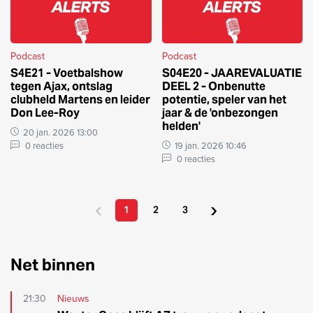
Podcast
Podcast
S4E21 - Voetbalshow
S04E20 - JAAREVALUATIE
tegen Ajax, ontslag
DEEL 2 - Onbenutte
clubheld Martens en leider
potentie, speler van het
Don Lee-Roy
jaar & de 'onbezongen
helden'
20 jan. 2026 13:00
0 reacties
19 jan. 2026 10:46
0 reacties
‹
›
1
2
3
Net binnen
21:30
Nieuws