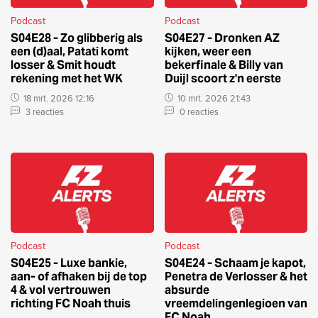
Podcast
Podcast
S04E28 - Zo glibberig als
S04E27 - Dronken AZ
een (d)aal, Patati komt
kijken, weer een
losser & Smit houdt
bekerfinale & Billy van
rekening met het WK
Duijl scoort z'n eerste
18 mrt. 2026 12:16
10 mrt. 2026 21:43
3 reacties
0 reacties
Podcast
Podcast
S04E25 - Luxe bankie,
S04E24 - Schaam je kapot,
aan- of afhaken bij de top
Penetra de Verlosser & het
4 & vol vertrouwen
absurde
richting FC Noah thuis
vreemdelingenlegioen van
FC Noah