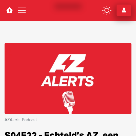
Navigation
AZAlerts Podcast
S04E22 - Echteld’s AZ, een