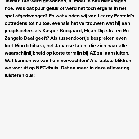
Telstar. Die werd gewonnen, al moet je ons niet vragen
hoe. Was dat puur geluk of werd het toch ergens in het
spel afgedwongen? En wat vinden wij van Leeroy Echteld’s
optredens tot nu toe, evenals het vertrouwen wat hij aan
jeugdspelers als Kasper Boogaard, Elijah Dijkstra en Ro-
Zangelo Daal geeft? Als tussendoortje bespreken even
kort Rion Ichihara, het Japanse talent die zich naar alle
waarschijnlijkheid op korte termijn bij AZ zal aansluiten.
Wat kunnen we van hem verwachten? Als laatste blikken
we vooruit op NEC-thuis. Dat en meer in deze aflevering…
luisteren dus!