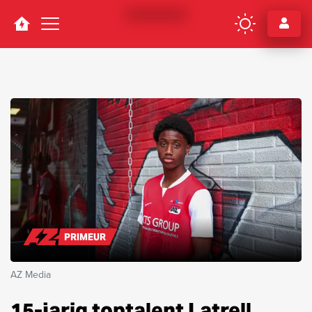
Navigation
PRIMEUR
AZ Media
15-jarig toptalent Latrell