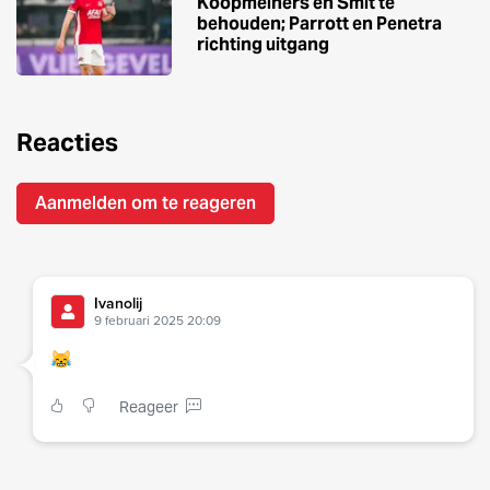
Koopmeiners en Smit te
behouden; Parrott en Penetra
richting uitgang
Reacties
Aanmelden om te reageren
Ivanolij
9 februari 2025 20:09
😹
Reageer