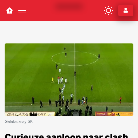
Navigation
Galatasaray SK
Curieuze aanloop naar clash