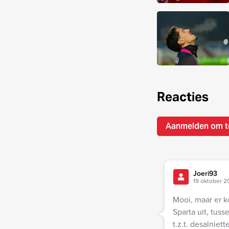
Reacties
Aanmelden om t
Joeri93
19 oktober 2
Mooi, maar er 
Sparta uit, tus
t.z.t. desalnie