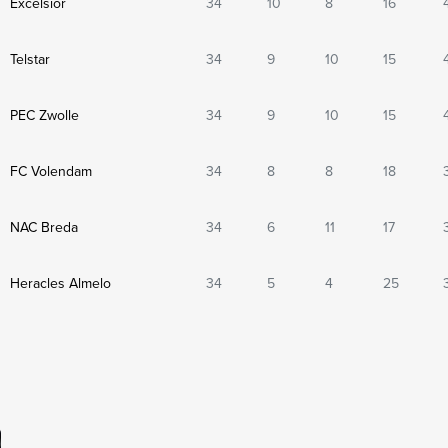
Excelsior
34
10
8
16
Telstar
34
9
10
15
PEC Zwolle
34
9
10
15
FC Volendam
34
8
8
18
NAC Breda
34
6
11
17
Heracles Almelo
34
5
4
25