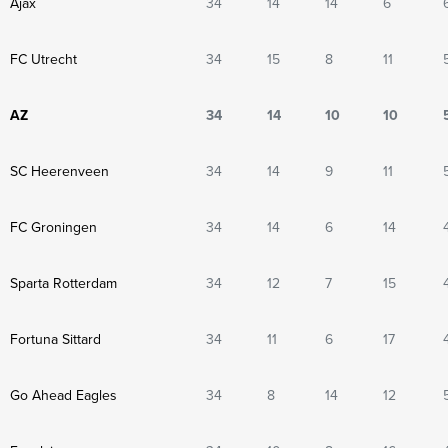
Ajax
34
14
14
6
FC Utrecht
34
15
8
11
AZ
34
14
10
10
SC Heerenveen
34
14
9
11
FC Groningen
34
14
6
14
Sparta Rotterdam
34
12
7
15
Fortuna Sittard
34
11
6
17
Go Ahead Eagles
34
8
14
12