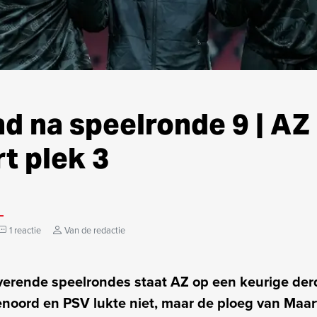
d na speelronde 9 | AZ
t plek 3
1 reactie
Van de redactie
erende speelrondes staat AZ op een keurige derd
enoord en PSV lukte niet, maar de ploeg van Maa