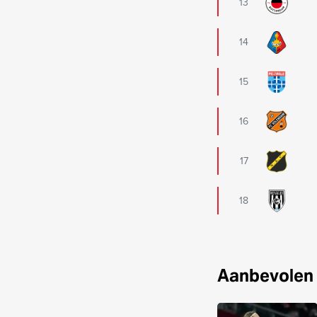
13
14
15
16
17
18
Aanbevolen