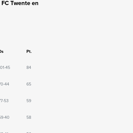
n FC Twente en
Ds
Pt.
101-45
84
70-44
65
77-53
59
59-40
58