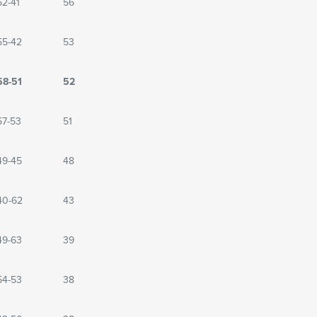
62-41
56
55-42
53
58-51
52
57-53
51
49-45
48
40-62
43
49-63
39
54-53
38