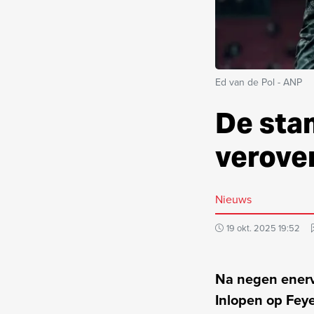
Ed van de Pol - ANP
De stan
verover
Nieuws
19 okt. 2025 19:52
Na negen enerv
Inlopen op Fey