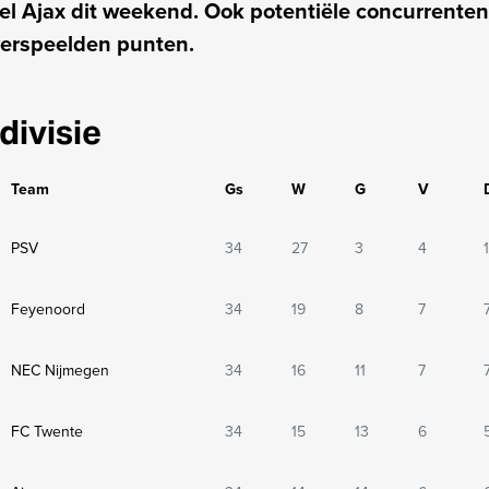
el Ajax dit weekend. Ook potentiële concurrente
verspeelden punten.
divisie
Team
Gs
W
G
V
PSV
34
27
3
4
Feyenoord
34
19
8
7
NEC Nijmegen
34
16
11
7
FC Twente
34
15
13
6