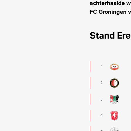
achterhaalde w
FC Groningen 
Stand Ere
1
2
3
4