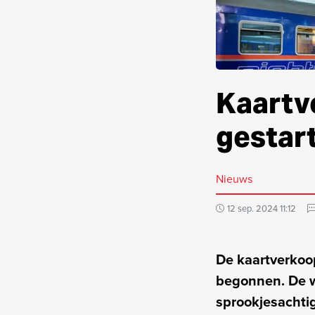
Kaartve
gestar
Nieuws
12 sep. 2024 11:12
De kaartverkoop
begonnen. De w
sprookjesacht