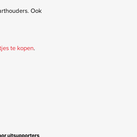
aarthouders. Ook
tjes te kopen
.
voor uitsupporters