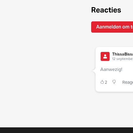
Reacties
Aanmelden om t
ThissaBiss
12 september
Aanwezig!
2
Reag