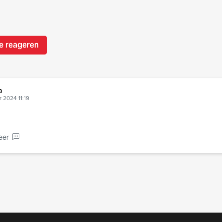
e reageren
a
 2024 11:19
eer