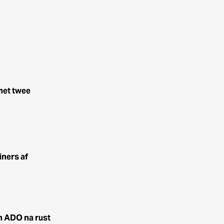
met twee
iners af
n ADO na rust