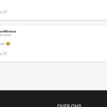
r
arWastora
026 09:03
ten 😂
r
OVER ONS