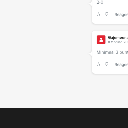
2-0
Reagee
Gajemeena
8 februari 2
Minimaal 3 pun
Reagee