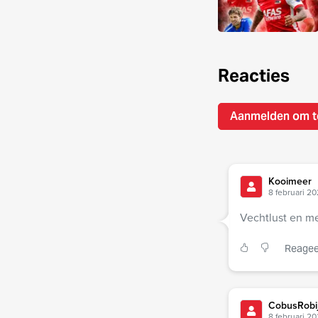
Reacties
Aanmelden om t
Kooimeer
8 februari 20
Vechtlust en m
Reagee
CobusRobi
8 februari 20