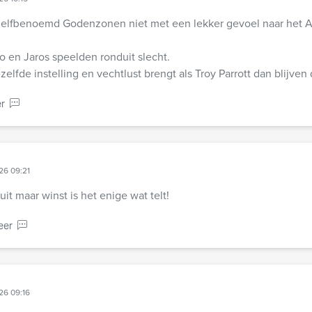
 zelfbenoemd Godenzonen niet met een lekker gevoel naar het A
 en Jaros speelden ronduit slecht.
elfde instelling en vechtlust brengt als Troy Parrott dan blijven
r
26 09:21
it maar winst is het enige wat telt!
eer
n
26 09:16