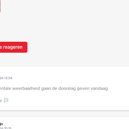
e reageren
26 13:04
entale weerbaarheid gaan de doorslag geven vandaag.
r
jn
26 10:15