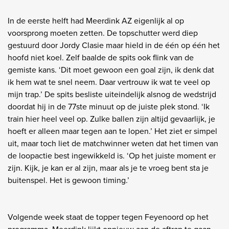
In de eerste helft had Meerdink AZ eigenlijk al op
voorsprong moeten zetten. De topschutter werd diep
gestuurd door Jordy Clasie maar hield in de één op één het
hoofd niet koel. Zelf baalde de spits ook flink van de
gemiste kans. ‘Dit moet gewoon een goal zijn, ik denk dat
ik hem wat te snel neem. Daar vertrouw ik wat te veel op
mijn trap.’ De spits besliste uiteindelijk alsnog de wedstrijd
doordat hij in de 77ste minuut op de juiste plek stond. ‘Ik
train hier heel veel op. Zulke ballen zijn altijd gevaarlijk, je
hoeft er alleen maar tegen aan te lopen.’ Het ziet er simpel
uit, maar toch liet de matchwinner weten dat het timen van
de loopactie best ingewikkeld is. ‘Op het juiste moment er
zijn. Kijk, je kan er al zijn, maar als je te vroeg bent sta je
buitenspel. Het is gewoon timing.’
Volgende week staat de topper tegen Feyenoord op het