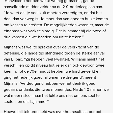
“Aanvallend hebben we te weinig gebracht”, gaf de
aanvallende middenvelder na de 2-0-nederlaag aan aan.
“Je weet dat je veel zult moeten verdedigen, en dat het
doel dan ver weg is. Je moet dan van goeden huize komen
om kansen te creëren. De mogelijkheden waren er, maar de
eindpass was vaak te slordig. Dat is jammer bij die twee of
drie kansen die we hadden om uit te breken.”
Mijnans was wel te spreken over de veerkracht van de
defensie, die lange tijd standhield tegen de sterke aanval
van Bilbao. “Zij hebben veel kwaliteit. Williams maakt het
verschil, en op dit niveau ligt 'ie er dan ook gewoon twee
keer in. Tot de 70e minuut hebben we hard gewerkt en
ging het redelijk goed, al waren ze dreigend", meent
Mijnans. "Verdedigend hebben we het denk ik goed
gedaan, ondanks die twee momentjes. Na de 1-0 namen we
wat meer risico, maar het lukte ons niet om ons spel te
spelen, en dat is jammer.”
Hoewel hij teleurgesteld was over het resultaat, genoot