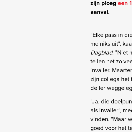
zijn ploeg
een 1
aanval.
"Elke pass in di
me niks uit", ka
Dagblad
. "Niet
tellen net zo ve
invaller. Maart
zijn collega het
de Ier weggeleg
"Ja, die doelpunt
als invaller", me
vinden. "Maar w
goed voor het tea