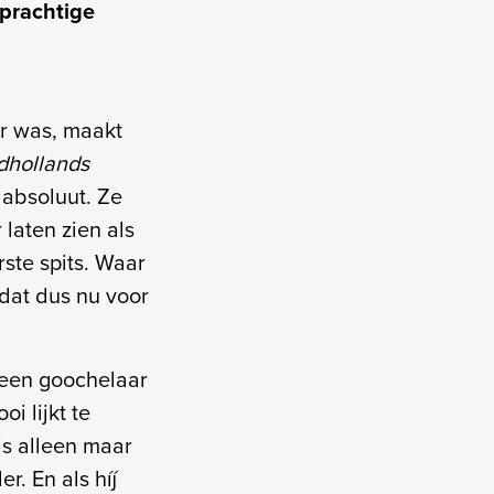
 prachtige
er was, maakt
dhollands
, absoluut. Ze
 laten zien als
ste spits. Waar
 dat dus nu voor
is een goochelaar
i lijkt te
s alleen maar
r. En als híj