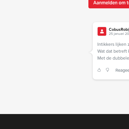
Aanmelden om t
CobusRobi
25 januari 2
Intikkers lijke
Wat dat betreft
Met de dubbele
Reagee