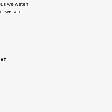
 Dus we weten
 gewisseld
 AZ