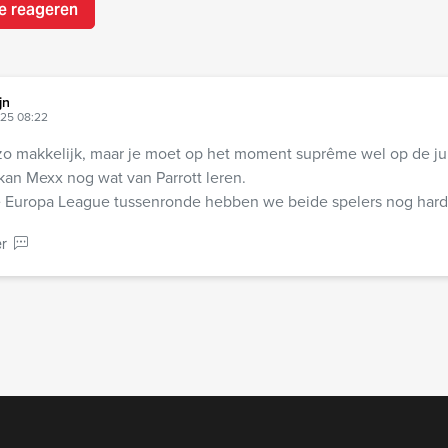
e reageren
jn
025 08:22
n zo makkelijk, maar je moet op het moment suprême wel op de jui
 kan Mexx nog wat van Parrott leren.
 Europa League tussenronde hebben we beide spelers nog hard
r