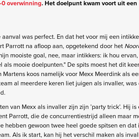
-0 overwinning
. Het doelpunt kwam voort uit een
e aanval was perfect. En dat het voor mij een intikk
art Parrott na afloop aan, opgetekend door het
Noor
 mijn mooiste goal, nee, maar intikkers: ik hou ervan
el als mooie doelpunten." De spits moest het dit keer
en Martens koos namelijk voor Mexx Meerdink als eer
 team al meerdere keren liet juigen als invaller, was
d.
en van Mexx als invaller zijn zijn ’party trick’. Hij 
ent Parrott, die de concurrentiestrijd alleen maar moo
e hebben gewoon twee heel goede spitsen en dat i
m. Als ik start, kan hij het verschil maken als invalle