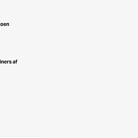
zoen
iners af