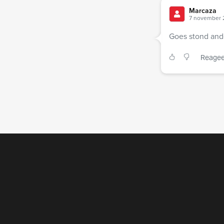
Marcaza
7 november 
Goes stond ande
Reagee