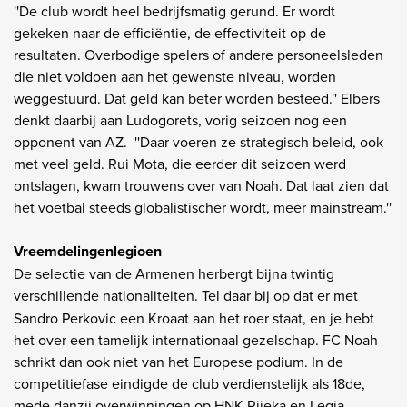
''De club wordt heel bedrijfsmatig gerund. Er wordt
gekeken naar de efficiëntie, de effectiviteit op de
resultaten. Overbodige spelers of andere personeelsleden
die niet voldoen aan het gewenste niveau, worden
weggestuurd. Dat geld kan beter worden besteed.'' Elbers
denkt daarbij aan Ludogorets, vorig seizoen nog een
opponent van AZ. ''Daar voeren ze strategisch beleid, ook
met veel geld. Rui Mota, die eerder dit seizoen werd
ontslagen, kwam trouwens over van Noah. Dat laat zien dat
het voetbal steeds globalistischer wordt, meer mainstream.''
Vreemdelingenlegioen
De selectie van de Armenen herbergt bijna twintig
verschillende nationaliteiten.
Tel daar bij op dat er met
Sandro Perkovic een Kroaat aan het roer staat, en je hebt
het over een tamelijk internationaal gezelschap. FC Noah
schrikt dan ook niet van het Europese podium. In de
competitiefase eindigde de club verdienstelijk als 18de,
mede danzij overwinningen op HNK Rijeka en Legia