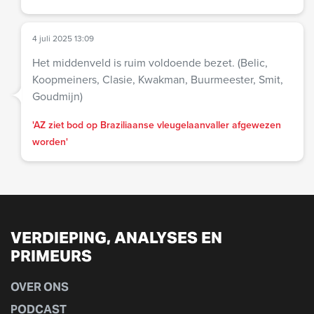
4 juli 2025 13:09
Het middenveld is ruim voldoende bezet. (Belic,
Koopmeiners, Clasie, Kwakman, Buurmeester, Smit,
Goudmijn)
'AZ ziet bod op Braziliaanse vleugelaanvaller afgewezen
worden'
VERDIEPING, ANALYSES EN
PRIMEURS
OVER ONS
PODCAST