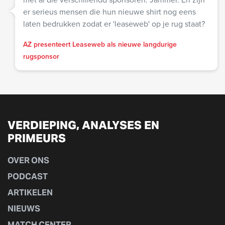
er serieus mensen die hun nieuwe shirt nog eens
laten bedrukken zodat er 'leaseweb' op je rug staat?
AZ presenteert Leaseweb als nieuwe langdurige
rugsponsor
VERDIEPING, ANALYSES EN
PRIMEURS
OVER ONS
PODCAST
ARTIKELEN
NIEUWS
MATCH CENTER