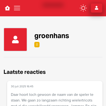
Navigation
groenhans
0
Laatste reacties
30 juli 2025 16:45
Daar hoort toch gewoon de naam van de speler te
staan. We gaan zo langzaam richting wielertricots
met al die verschillendd sponsoren. Jammer. En zijn