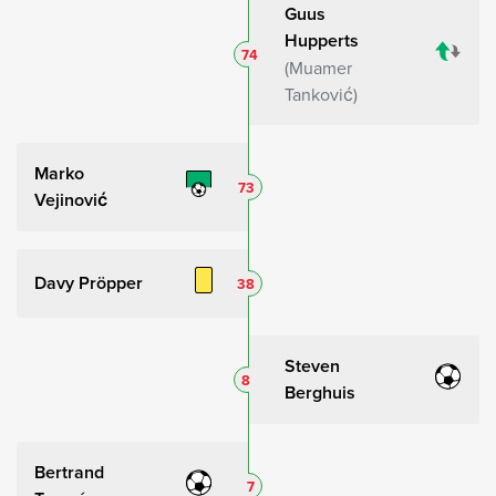
Guus
Hupperts
74
Muamer
Tanković
Marko
73
Vejinović
Davy Pröpper
38
Steven
8
Berghuis
Bertrand
7