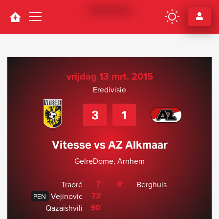
Navigation
vrijdag 13 mrt. 2015
Eredivisie
3
1
Vitesse vs AZ Alkmaar
GelreDome, Arnhem
7'
8'
Traoré
Berghuis
73'
Vejinovic
PEN
90'
Qazaishvili