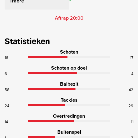
Traoré
Aftrap 20:00
Statistieken
Schoten
16
17
Schoten op doel
6
4
Balbezit
58
42
Tackles
24
29
Overtredingen
14
11
Buitenspel
1
2