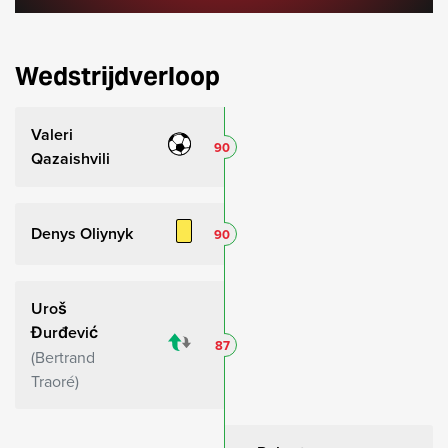
Wedstrijdverloop
Valeri
90
Qazaishvili
Denys Oliynyk
90
Uroš
Đurđević
87
Bertrand
Traoré