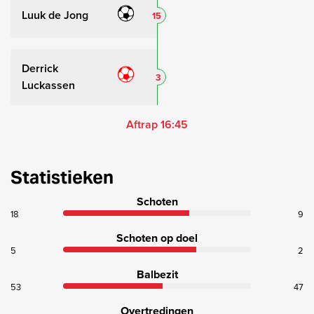
Luuk de Jong
15
Derrick
3
Luckassen
Aftrap 16:45
Statistieken
Schoten
18
9
Schoten op doel
5
2
Balbezit
53
47
Overtredingen