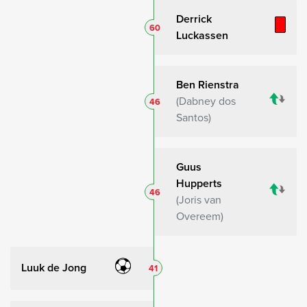
Derrick
60
Luckassen
Ben Rienstra
Dabney dos
46
Santos
Guus
Hupperts
46
Joris van
Overeem
Luuk de Jong
41