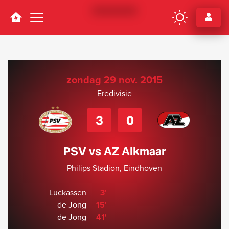
Navigation
zondag 29 nov. 2015
Eredivisie
3
0
PSV vs AZ Alkmaar
Philips Stadion, Eindhoven
Luckassen
3'
de Jong
15'
de Jong
41'