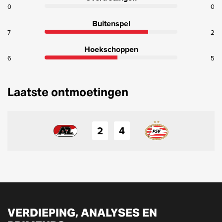
0
0
Buitenspel
7
2
Hoekschoppen
6
5
Laatste ontmoetingen
2
4
VERDIEPING, ANALYSES EN