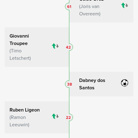
Joris van
61
Overeem
Giovanni
Troupee
42
Timo
Letschert
Dabney dos
38
Santos
Ruben Ligeon
Ramon
22
Leeuwin