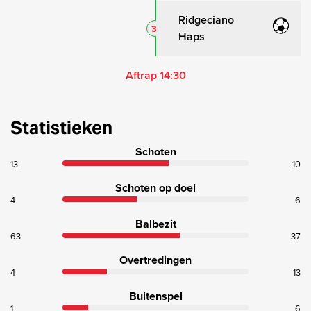
Ridgeciano
3
Haps
Aftrap 14:30
Statistieken
Schoten
13
10
Schoten op doel
4
6
Balbezit
63
37
Overtredingen
4
13
Buitenspel
1
6