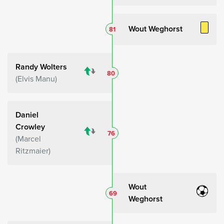
Wout Weghorst
81
Randy Wolters
80
Elvis Manu
Daniel
Crowley
76
Marcel
Ritzmaier
Wout
69
Weghorst