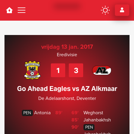
Navigation
vrijdag 13 jan. 2017
Eredivisie
1
3
Go Ahead Eagles vs AZ Alkmaar
De Adelaarshorst, Deventer
Antonia
89'
69'
Weghorst
PEN
85'
Jahanbakhsh
90'
PEN