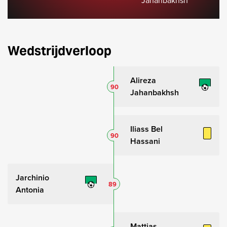
Jahanbakhsh
Wedstrijdverloop
Alireza
90
Jahanbakhsh
Iliass Bel
90
Hassani
Jarchinio
89
Antonia
Mattias