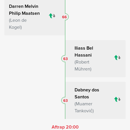
Darren Melvin
Philip Maatsen
66
Leon de
Kogel
Iliass Bel
Hassani
63
Robert
Mühren
Dabney dos
Santos
63
Muamer
Tanković
Aftrap 20:00