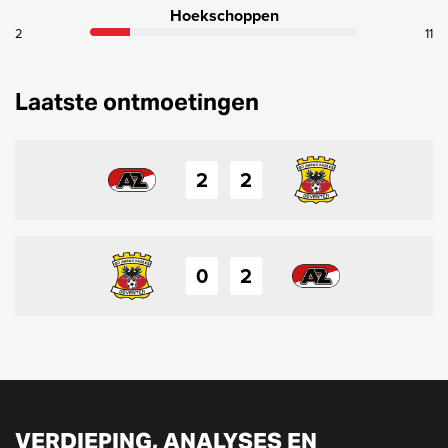
Hoekschoppen
2
11
Laatste ontmoetingen
2
2
0
2
VERDIEPING, ANALYSES EN