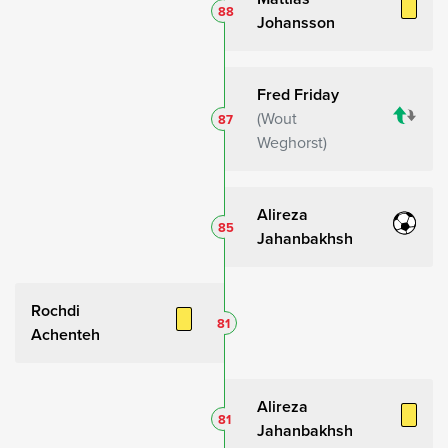
88
Johansson
Fred Friday
Wout
87
Weghorst
Alireza
85
Jahanbakhsh
Rochdi
81
Achenteh
Alireza
81
Jahanbakhsh