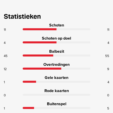
Statistieken
Schoten
11
11
Schoten op doel
4
4
Balbezit
45
55
Overtredingen
12
9
Gele kaarten
1
4
Rode kaarten
0
0
Buitenspel
1
5