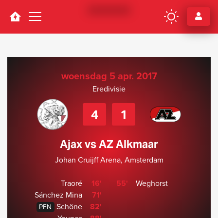
Navigation
woensdag 5 apr. 2017
Eredivisie
4
1
Ajax vs AZ Alkmaar
Johan Cruijff Arena, Amsterdam
Traoré
16'
55'
Weghorst
Sánchez Mina
71'
Schöne
82'
PEN