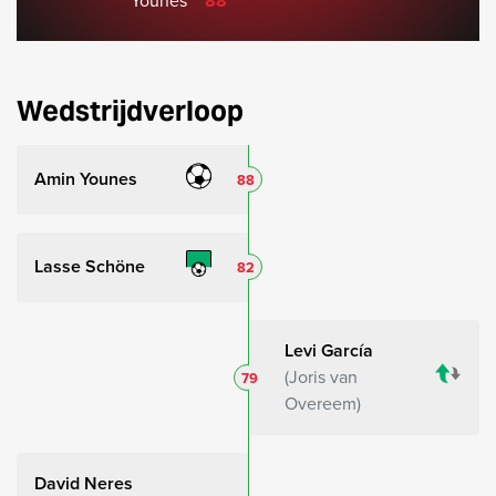
Younes
88'
Wedstrijdverloop
Amin Younes
88
Lasse Schöne
82
Levi García
Joris van
79
Overeem
David Neres