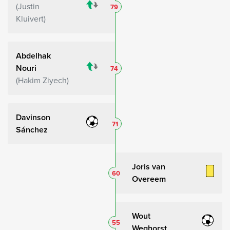
Justin
79
Kluivert
Abdelhak
Nouri
74
Hakim Ziyech
Davinson
71
Sánchez
Joris van
60
Overeem
Wout
55
Weghorst