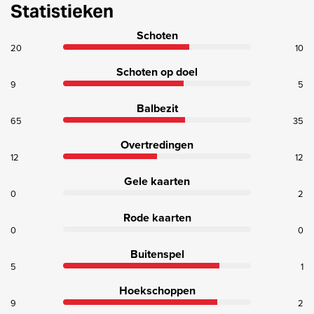
Statistieken
Schoten
20
10
Schoten op doel
9
5
Balbezit
65
35
Overtredingen
12
12
Gele kaarten
0
2
Rode kaarten
0
0
Buitenspel
5
1
Hoekschoppen
9
2