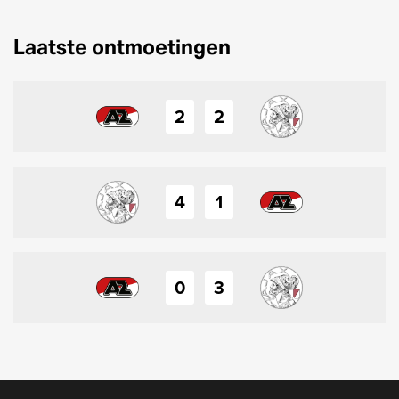
Laatste ontmoetingen
2
2
4
1
0
3