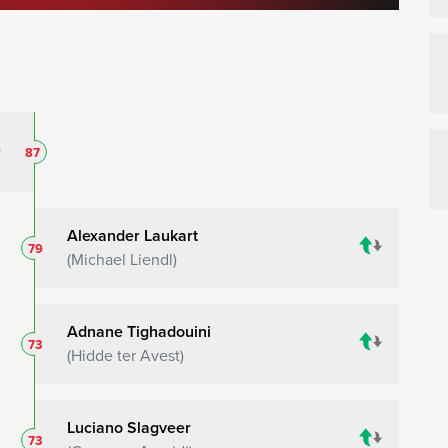
87
Alexander Laukart
79
Michael Liendl
Adnane Tighadouini
73
Hidde ter Avest
Luciano Slagveer
73