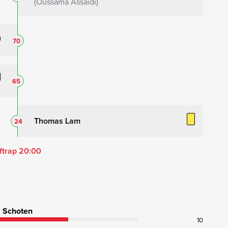
Oussama Assaidi
70
65
Thomas Lam
24
ftrap 20:00
Schoten
10