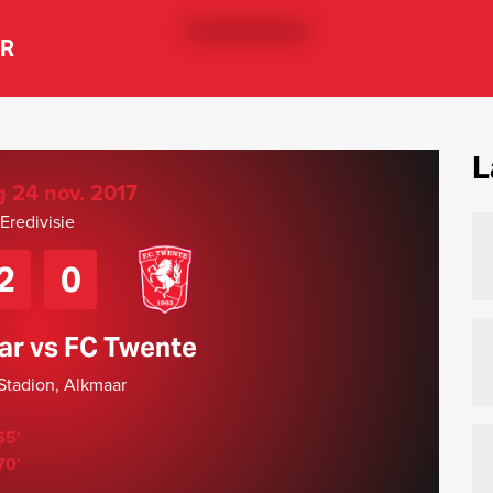
ER
L
g 24 nov. 2017
Eredivisie
2
0
ar vs FC Twente
tadion, Alkmaar
65'
70'