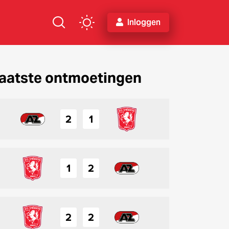
Inloggen
aatste ontmoetingen
2
1
1
2
2
2