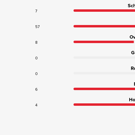
Sch
7
57
Ov
8
G
0
R
0
6
Ho
4