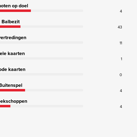
oten op doel
4
Balbezit
43
ertredingen
11
ele kaarten
1
ode kaarten
0
Buitenspel
4
ekschoppen
4