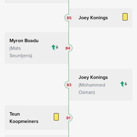
Joey Konings
85
Myron Boadu
Mats
84
Seuntjens
Joey Konings
Mohammed
83
Osman
Teun
81
Koopmeiners