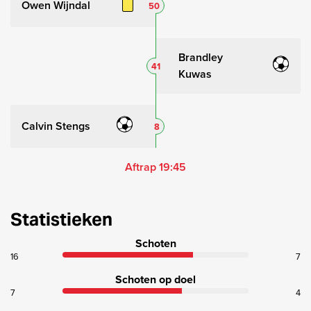
Owen Wijndal
50
Brandley
41
Kuwas
Calvin Stengs
8
Aftrap 19:45
Statistieken
Schoten
16
7
Schoten op doel
7
4