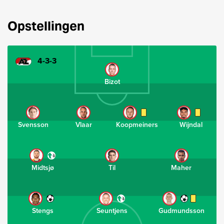
Opstellingen
4-3-3
Bizot
Svensson
Vlaar
Koopmeiners
Wijndal
Midtsjø
Til
Maher
Stengs
Seuntjens
Gudmundsson