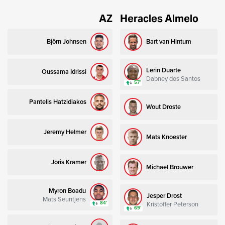
AZ
Heracles Almelo
Björn Johnsen
Bart van Hintum
Lerin Duarte
Oussama Idrissi
Dabney dos Santos
57’
Pantelis Hatzidiakos
Wout Droste
Jeremy Helmer
Mats Knoester
Joris Kramer
Michael Brouwer
Myron Boadu
Jesper Drost
Mats Seuntjens
Kristoffer Peterson
84’
69’