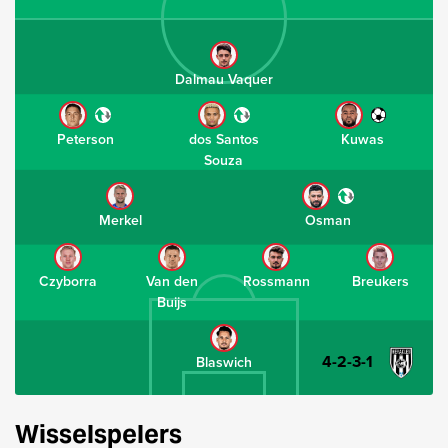
Dalmau Vaquer
Peterson
dos Santos
Kuwas
Souza
Merkel
Osman
Czyborra
Van den
Rossmann
Breukers
Buijs
4-2-3-1
Blaswich
Wisselspelers