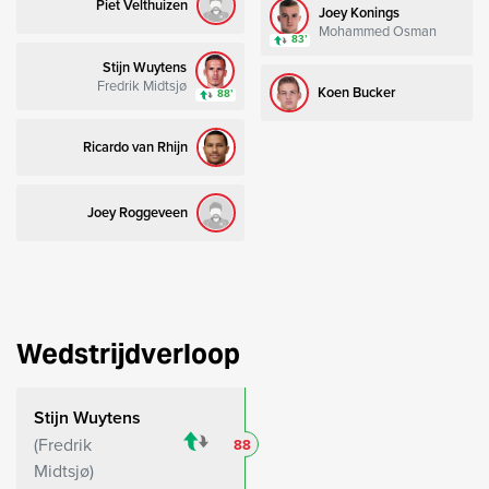
Piet Velthuizen
Joey Konings
Mohammed Osman
83’
Stijn Wuytens
Fredrik Midtsjø
Koen Bucker
88’
Ricardo van Rhijn
Joey Roggeveen
Wedstrijdverloop
Stijn Wuytens
Fredrik
88
Midtsjø