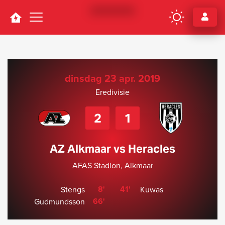
Navigation
dinsdag 23 apr. 2019
Eredivisie
2
1
AZ Alkmaar vs Heracles
AFAS Stadion, Alkmaar
8'
41'
Stengs
Kuwas
66'
Gudmundsson