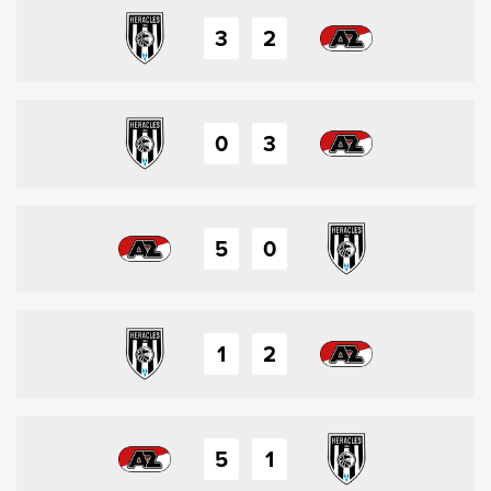
3
2
0
3
5
0
1
2
5
1