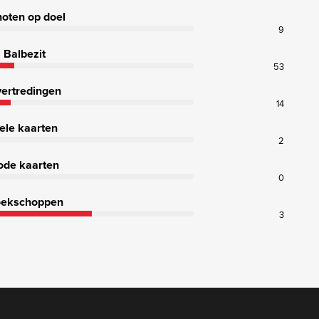
oten op doel
9
Balbezit
53
ertredingen
14
ele kaarten
2
ode kaarten
0
ekschoppen
3