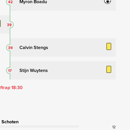
Myron Boadu
42
39
Calvin Stengs
39
Stijn Wuytens
17
ftrap 18:30
Schoten
12