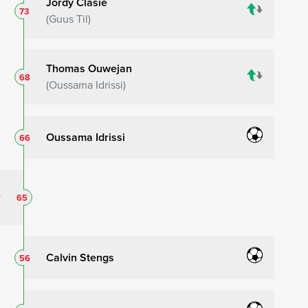
Jordy Clasie
73
Guus Til
Thomas Ouwejan
68
Oussama Idrissi
Oussama Idrissi
66
65
Calvin Stengs
56