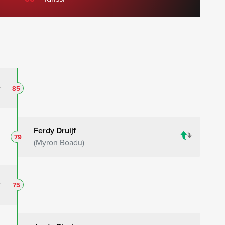
85
Ferdy Druijf
79
Myron Boadu
75