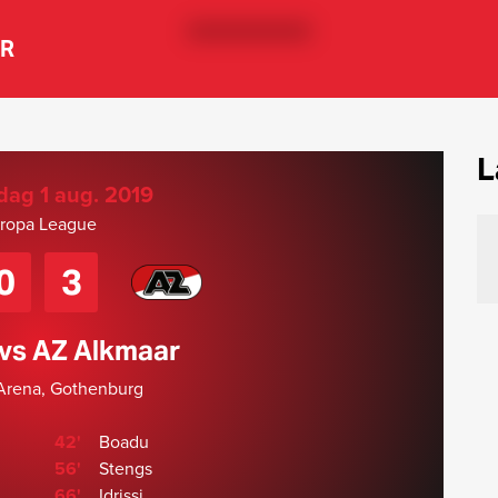
ER
L
ag 1 aug. 2019
ropa League
0
3
vs AZ Alkmaar
Arena, Gothenburg
42'
Boadu
56'
Stengs
66'
Idrissi