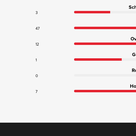
Sch
3
47
Ov
12
G
1
R
0
Ho
7