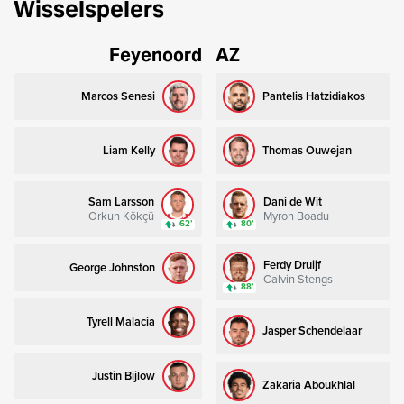
Wisselspelers
Feyenoord
AZ
Marcos Senesi
Pantelis Hatzidiakos
Liam Kelly
Thomas Ouwejan
Sam Larsson
Dani de Wit
Orkun Kökçü
Myron Boadu
62’
80’
Ferdy Druijf
George Johnston
Calvin Stengs
88’
Tyrell Malacia
Jasper Schendelaar
Justin Bijlow
Zakaria Aboukhlal