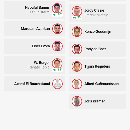
Naoufal Bannis
Jordy Clasie
Luis Sinisterra
Fredrik Midtsjø
80’
79’
Marouan Azarkan
Kenzo Goudmijn
Elber Evora
Rody de Boer
W. Burger
Tijjani Reijnders
Renato Tapia
68’
Achraf El Bouchataoui
Albert Guðmundsson
Joris Kramer