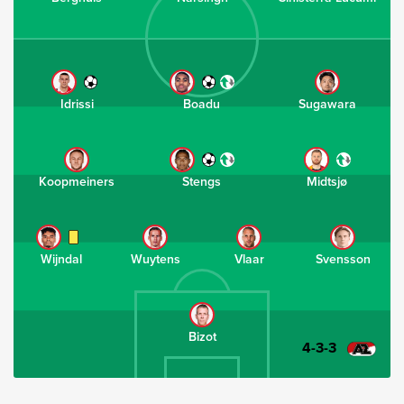
Idrissi
Boadu
Sugawara
Koopmeiners
Stengs
Midtsjø
Wijndal
Wuytens
Vlaar
Svensson
Bizot
4-3-3