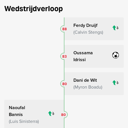
Wedstrijdverloop
Ferdy Druijf
88
Calvin Stengs
Oussama
83
Idrissi
Dani de Wit
80
Myron Boadu
Naoufal
Bannis
80
Luis Sinisterra