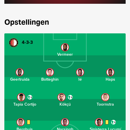
Opstellingen
4-3-3
Vermeer
Geertruida
Botteghin
Ié
Haps
Tapia Cortijo
Kökçü
Toornstra
Berghuis
Narsingh
Sinisterra Lucumí