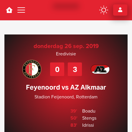
Navigation
donderdag 26 sep. 2019
Eredivisie
0
3
Feyenoord vs AZ Alkmaar
Stadion Feijenoord, Rotterdam
39'
Boadu
50'
Stengs
83'
Idrissi