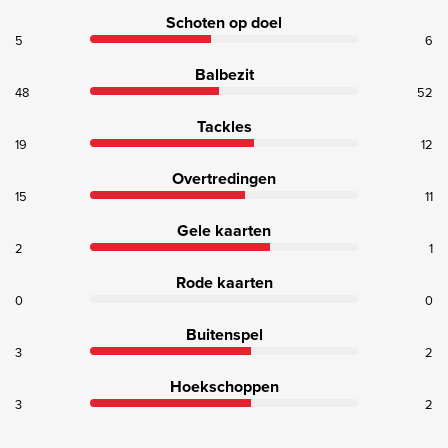
Schoten op doel
5
6
Balbezit
48
52
Tackles
19
12
Overtredingen
15
11
Gele kaarten
2
1
Rode kaarten
0
0
Buitenspel
3
2
Hoekschoppen
3
2