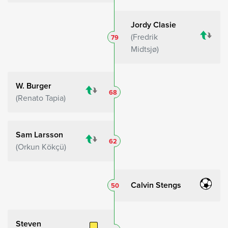
Jordy Clasie
Fredrik
79
Midtsjø
W. Burger
68
Renato Tapia
Sam Larsson
62
Orkun Kökçü
Calvin Stengs
50
Steven