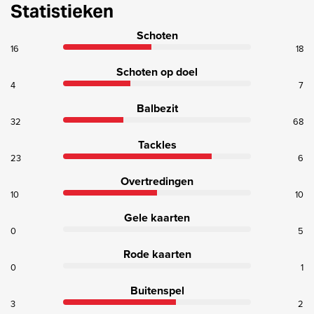
Statistieken
Schoten
16
18
Schoten op doel
4
7
Balbezit
32
68
Tackles
23
6
Overtredingen
10
10
Gele kaarten
0
5
Rode kaarten
0
1
Buitenspel
3
2