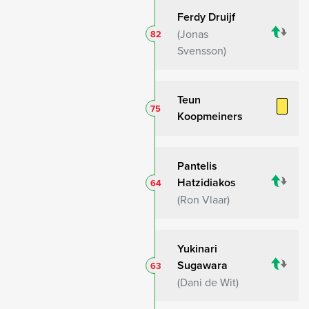
Ferdy Druijf
Jonas
82
Svensson
Teun
75
Koopmeiners
Pantelis
Hatzidiakos
64
Ron Vlaar
Yukinari
Sugawara
63
Dani de Wit