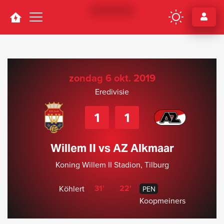
Navigation
zondag 6 okt. 2019
Eredivisie
1
1
Willem II vs AZ Alkmaar
Koning Willem II Stadion, Tilburg
31'
22'
Köhlert
PEN
Koopmeiners