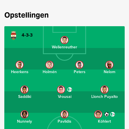
Opstellingen
4-3-3
Wellenreuther
Heerkens
Holmén
Peters
Nelom
Saddiki
Vrousai
Llonch Puyalto
Nunnely
Pavlidis
Köhlert