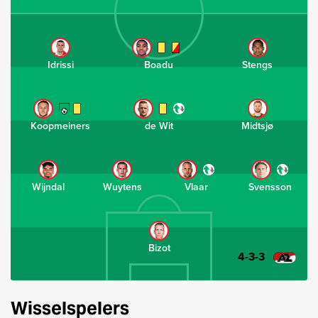
Idrissi
Boadu
Stengs
Koopmeiners
de Wit
Midtsjø
Wijndal
Wuytens
Vlaar
Svensson
Bizot
4-3-3
Wisselspelers