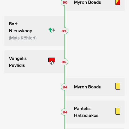
Myron Boadu
90
Bart
Nieuwkoop
89
Mats Köhlert
Vangelis
86
Pavlidis
Myron Boadu
84
Pantelis
84
Hatzidiakos