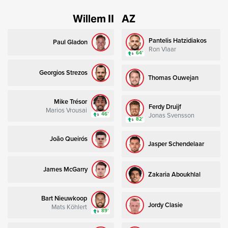
Willem II
AZ
Pantelis Hatzidiakos
Paul Gladon
Ron Vlaar
64’
Georgios Strezos
Thomas Ouwejan
Mike Trésor
Ferdy Druijf
Marios Vrousai
Jonas Svensson
46’
82’
João Queirós
Jasper Schendelaar
James McGarry
Zakaria Aboukhlal
Bart Nieuwkoop
Jordy Clasie
Mats Köhlert
89’