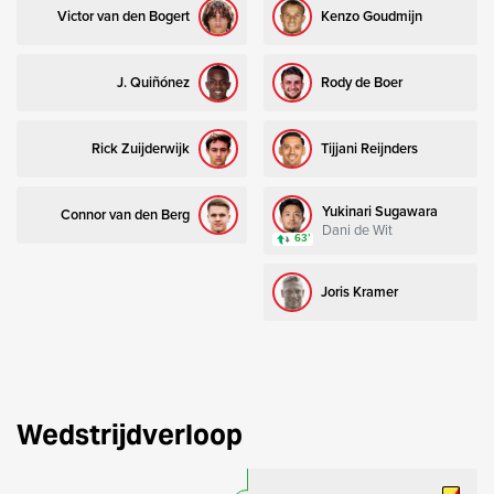
Victor van den Bogert
Kenzo Goudmijn
J. Quiñónez
Rody de Boer
Rick Zuijderwijk
Tijjani Reijnders
Yukinari Sugawara
Connor van den Berg
Dani de Wit
63’
Joris Kramer
Wedstrijdverloop