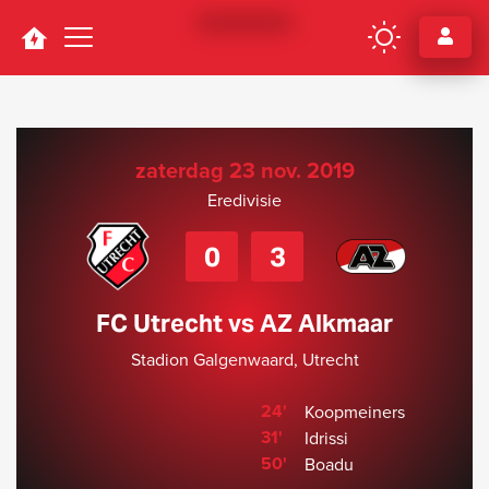
Navigation
zaterdag 23 nov. 2019
Eredivisie
0
3
FC Utrecht vs AZ Alkmaar
Stadion Galgenwaard, Utrecht
24'
Koopmeiners
31'
Idrissi
50'
Boadu