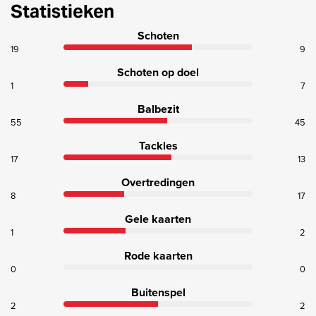
Statistieken
Schoten
19
9
Schoten op doel
1
7
Balbezit
55
45
Tackles
17
13
Overtredingen
8
17
Gele kaarten
1
2
Rode kaarten
0
0
Buitenspel
2
2