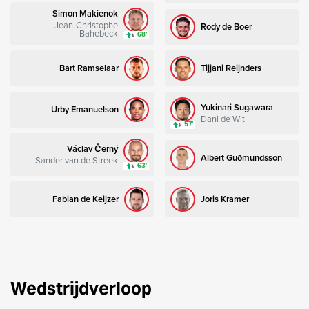
Simon Makienok
Jean-Christophe
Rody de Boer
Bahebeck
68’
Bart Ramselaar
Tijjani Reijnders
Yukinari Sugawara
Urby Emanuelson
Dani de Wit
57’
Václav Černý
Albert Guðmundsson
Sander van de Streek
63’
Fabian de Keijzer
Joris Kramer
Wedstrijdverloop