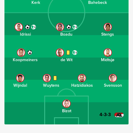
Kerk
Bahebeck
Idrissi
Boadu
Stengs
Koopmeiners
de Wit
Midtsjø
Wijndal
Wuytens
Hatzidiakos
Svensson
Bizot
4-3-3