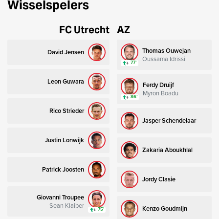
Wisselspelers
FC Utrecht
AZ
Thomas Ouwejan
David Jensen
Oussama Idrissi
77’
Leon Guwara
Ferdy Druijf
Myron Boadu
86’
Rico Strieder
Jasper Schendelaar
Justin Lonwijk
Zakaria Aboukhlal
Patrick Joosten
Jordy Clasie
Giovanni Troupee
Sean Klaiber
Kenzo Goudmijn
75’