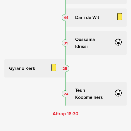
Dani de Wit
44
Oussama
31
Idrissi
Gyrano Kerk
25
Teun
24
Koopmeiners
Aftrap 18:30