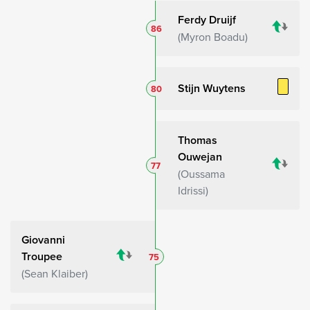
Ferdy Druijf
86
Myron Boadu
Stijn Wuytens
80
Thomas
Ouwejan
77
Oussama
Idrissi
Giovanni
Troupee
75
Sean Klaiber