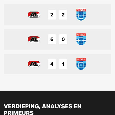
2
2
6
0
4
1
VERDIEPING, ANALYSES EN
PRIMEURS