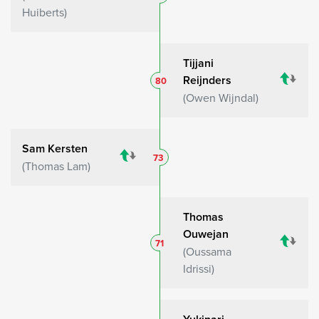
Huiberts
Tijjani
Reijnders
80
Owen Wijndal
Sam Kersten
73
Thomas Lam
Thomas
Ouwejan
71
Oussama
Idrissi