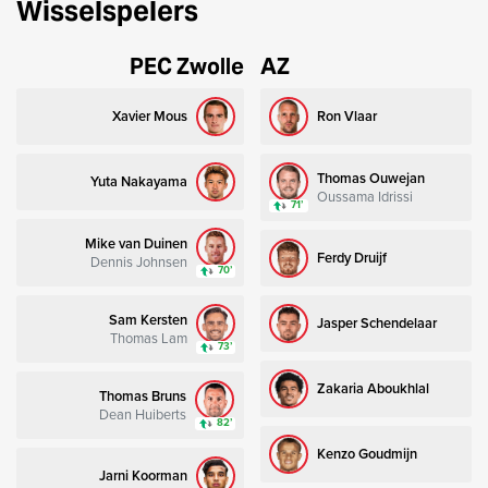
Wisselspelers
PEC Zwolle
AZ
Xavier Mous
Ron Vlaar
Thomas Ouwejan
Yuta Nakayama
Oussama Idrissi
71’
Mike van Duinen
Ferdy Druijf
Dennis Johnsen
70’
Sam Kersten
Jasper Schendelaar
Thomas Lam
73’
Zakaria Aboukhlal
Thomas Bruns
Dean Huiberts
82’
Kenzo Goudmijn
Jarni Koorman