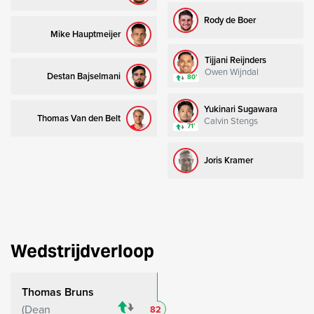
Rody de Boer
Mike Hauptmeijer
Tijjani Reijnders
Owen Wijndal
Destan Bajselmani
80’
Yukinari Sugawara
Thomas Van den Belt
Calvin Stengs
71’
Joris Kramer
Wedstrijdverloop
Thomas Bruns
Dean
82