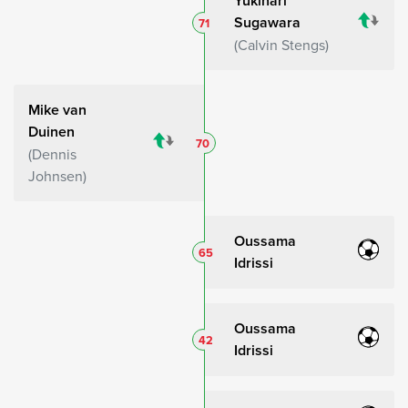
Yukinari
Sugawara
71
Calvin Stengs
Mike van
Duinen
70
Dennis
Johnsen
Oussama
65
Idrissi
Oussama
42
Idrissi