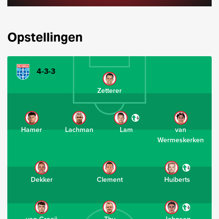
Opstellingen
4-3-3
Zetterer
Hamer
Lachman
Lam
van
Wermeskerken
Dekker
Clement
Huiberts
van Crooij
Thy
Johnsen