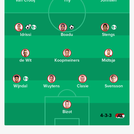
2
Idrissi
Boadu
Stengs
de Wit
Koopmeiners
Midtsjø
Wijndal
Wuytens
Clasie
Svensson
Bizot
4-3-3