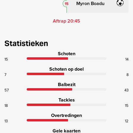
Myron Boadu
15
Aftrap 20:45
Statistieken
Schoten
15
14
Schoten op doel
7
8
Balbezit
57
43
Tackles
18
15
Overtredingen
13
12
Gele kaarten