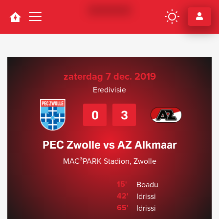
Navigation
zaterdag 7 dec. 2019
Eredivisie
0
3
PEC Zwolle vs AZ Alkmaar
MAC³PARK Stadion, Zwolle
15'
Boadu
42'
Idrissi
65'
Idrissi