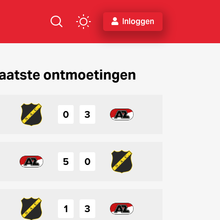
Inloggen
aatste ontmoetingen
0
3
5
0
1
3