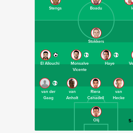
Stengs
Boadu
I
Stokkers
El Allouchi
Monsalve
Haye
V
Vicente
van der
van
Riera
van
Gaag
Anholt
Canadell
Hecke
Olij
5