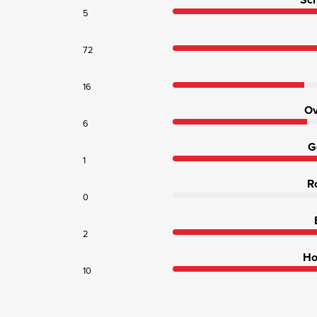
5
72
16
Ov
6
G
1
R
0
2
Ho
10