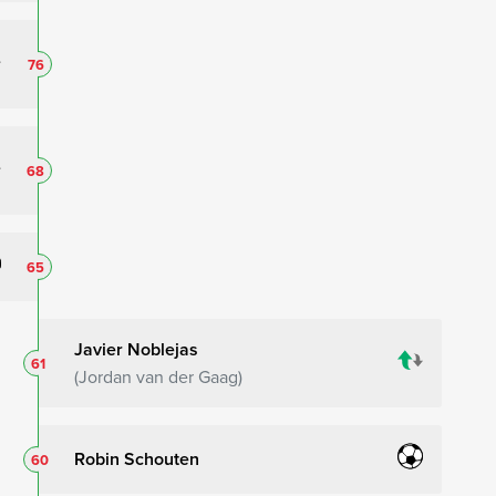
76
68
65
Javier Noblejas
61
Jordan van der Gaag
Robin Schouten
60