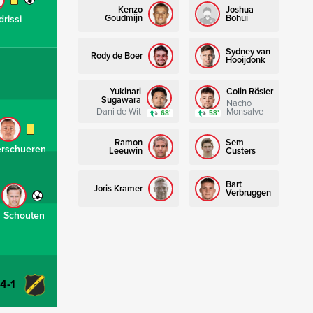
Kenzo
Joshua
Goudmijn
Bohui
drissi
Sydney van
Rody de Boer
Hooijdonk
Yukinari
Colin Rösler
Sugawara
Nacho
Dani de Wit
Monsalve
68’
58’
Ramon
Sem
erschueren
Leeuwin
Custers
Bart
Joris Kramer
Verbruggen
Schouten
-4-1