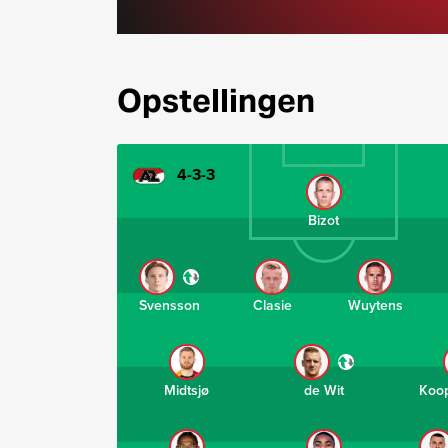
Opstellingen
4-3-3
Bizot
Svensson
Clasie
Wuytens
Midtsjø
de Wit
Koo