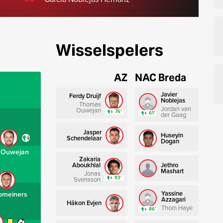
Wisselspelers
AZ
NAC Breda
Javier
Ferdy Druijf
Noblejas
Thomas
Jordan van
Ouwejan
76’
61’
der Gaag
Jasper
Huseyin
Schendelaar
Dogan
Ouwejan
Zakaria
Aboukhlal
Jethro
Mashart
Jonas
83’
Svensson
Yassine
pmeiners
Azzagari
Håkon Evjen
Thom Haye
86’