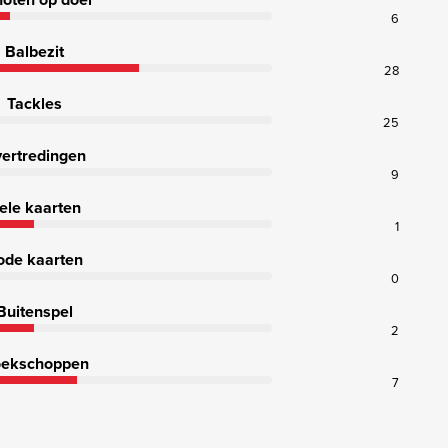
6
Balbezit
28
Tackles
25
ertredingen
9
ele kaarten
1
ode kaarten
0
Buitenspel
2
ekschoppen
7