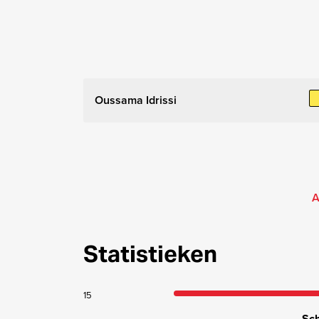
Oussama Idrissi
A
Statistieken
15
Sch