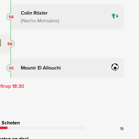
Colin Rösler
58
Nacho Monsalve
56
Mounir El Allouchi
35
ftrap 18:30
Schoten
16
oten op doel