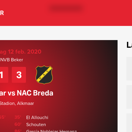
ER
L
g 12 feb. 2020
NVB Beker
1
3
ar vs NAC Breda
tadion, Alkmaar
65'
35'
El Allouchi
60'
Schouten
86'
García Noblejas Hernanz