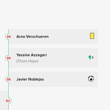
Arno Verschueren
89
Yassine Azzagari
86
Thom Haye
Javier Noblejas
86
83