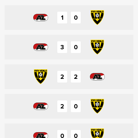
1
0
3
0
2
2
2
0
0
0