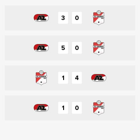
3
0
5
0
1
4
1
0