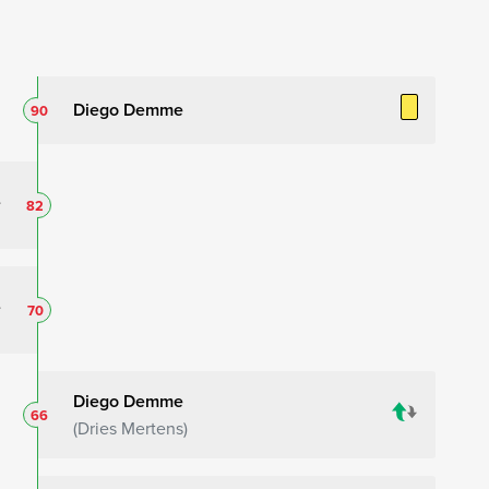
Diego Demme
90
82
70
Diego Demme
66
Dries Mertens