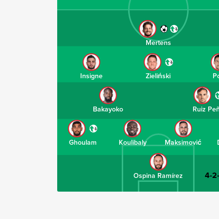
Mertens
Insigne
Zieliński
P
Bakayoko
Ruiz Pe
Ghoulam
Koulibaly
Maksimović
4-2
Ospina Ramírez