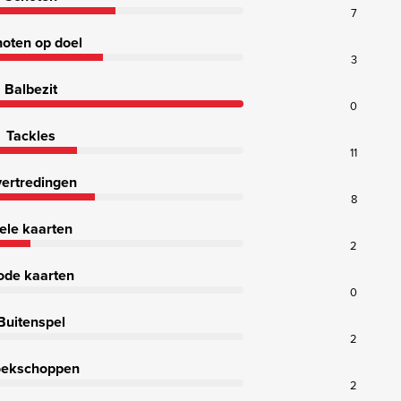
7
oten op doel
3
Balbezit
0
Tackles
11
ertredingen
8
ele kaarten
2
ode kaarten
0
Buitenspel
2
ekschoppen
2