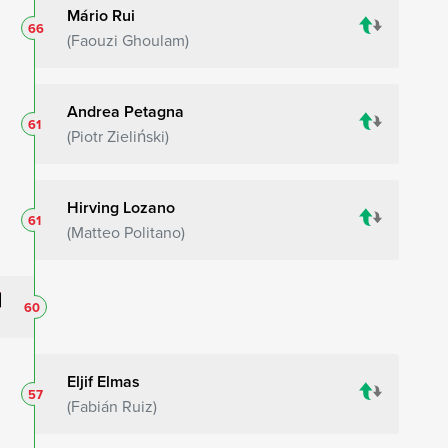
Mário Rui
66
Faouzi Ghoulam
Andrea Petagna
61
Piotr Zieliński
Hirving Lozano
61
Matteo Politano
60
Eljif Elmas
57
Fabián Ruiz