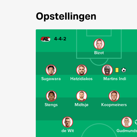
Opstellingen
4-4-2
Bizot
Sugawara
Hatzidiakos
Martins Indi
Stengs
Midtsjø
Koopmeiners
de Wit
Gudmunds