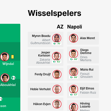
Wisselspelers
AZ
Napoli
Myron Boadu
Alex Meret
Albert
Guðmundsson
70’
Diego
Jesper
Demme
Karlsson
Dries
Zakaria
66’
Mertens
82’
Aboukhlal
Wijndal
Mário Rui
Faouzi
Ferdy Druijf
Ghoulam
66’
Aboukhlal
Eljif Elmas
Hobie Verhulst
Fabián Ruiz
57’
Hirving
Håkon Evjen
son
Lozano
Matteo