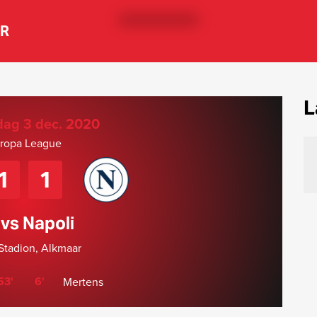
ER
L
ag 3 dec. 2020
ropa League
1
1
vs Napoli
tadion, Alkmaar
53'
6'
Mertens