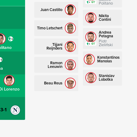
61’
Politano
Juan Castillo
Nikita
Contini
Timo Letschert
Andrea
Petagna
Piotr
61’
Tijjani
Zieliński
olitano
Reijnders
Konstantinos
Manolas
Ramon
Leeuwin
ña
Stanislav
Lobotka
Beau Reus
Di Lorenzo
-3-1