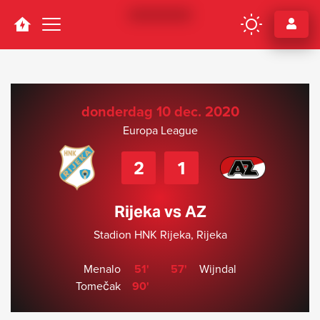
Navigation
donderdag 10 dec. 2020
Europa League
2
1
Rijeka vs AZ
Stadion HNK Rijeka, Rijeka
Menalo
51'
57'
Wijndal
Tomečak
90'