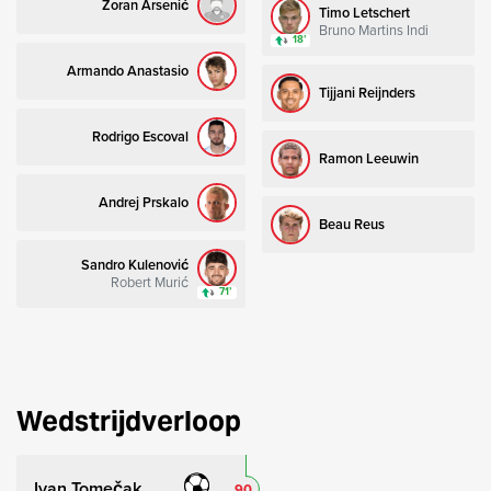
Zoran Arsenić
Timo Letschert
Bruno Martins Indi
18’
Armando Anastasio
Tijjani Reijnders
Rodrigo Escoval
Ramon Leeuwin
Andrej Prskalo
Beau Reus
Sandro Kulenović
Robert Murić
71’
Wedstrijdverloop
Ivan Tomečak
90