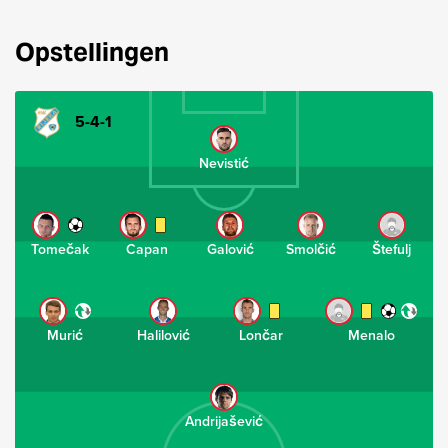
Opstellingen
5-4-1
Nevistić
Tomečak
Capan
Galović
Smolčić
Štefulj
Murić
Halilović
Lončar
Menalo
Andrijašević