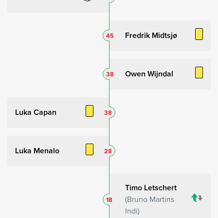
Fredrik Midtsjø
45
Owen Wijndal
38
Luka Capan
38
Luka Menalo
28
Timo Letschert
Bruno Martins
18
Indi