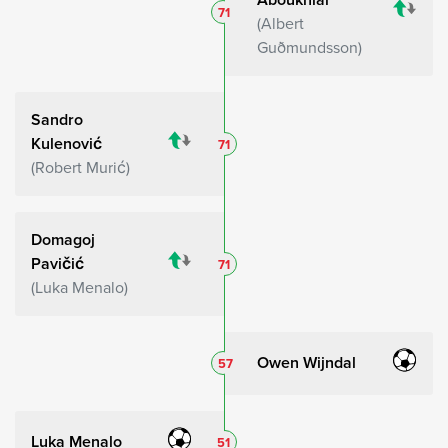
71
Albert
Guðmundsson
Sandro
Kulenović
71
Robert Murić
Domagoj
Pavičić
71
Luka Menalo
Owen Wijndal
57
Luka Menalo
51