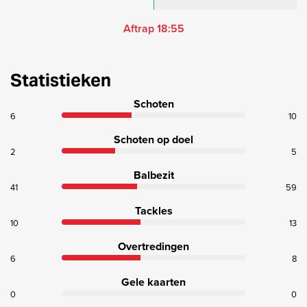
Aftrap 18:55
Statistieken
Schoten
6
10
Schoten op doel
2
5
Balbezit
41
59
Tackles
10
13
Overtredingen
6
8
Gele kaarten
0
0