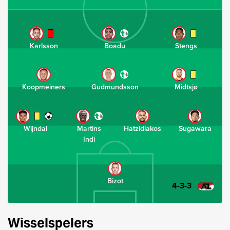
Karlsson
Boadu
Stengs
Koopmeiners
Gudmundsson
Midtsjø
Wijndal
Martins
Hatzidiakos
Sugawara
Indi
Bizot
4-3-3
Wisselspelers