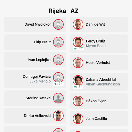
Rijeka
AZ
Dávid Nwolokor
Dani de Wit
Ferdy Druijf
Filip Braut
Myron Boadu
89’
Ivan Lepinjica
Hobie Verhulst
Domagoj Pavičić
Zakaria Aboukhlal
Luka Menalo
Albert Guðmundsson
71’
71’
Sterling Yatéké
Håkon Evjen
Darko Velkovski
Juan Castillo