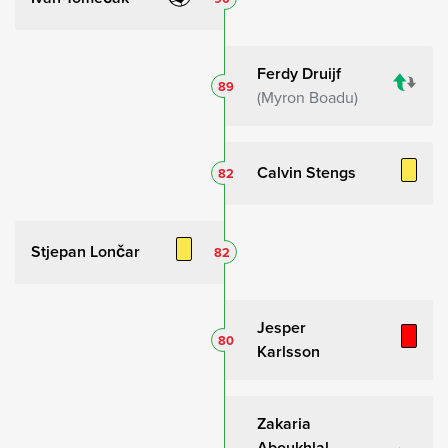
Ferdy Druijf
89
Myron Boadu
Calvin Stengs
82
Stjepan Lončar
82
Jesper
80
Karlsson
Zakaria
Aboukhlal