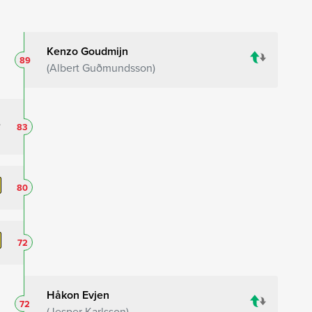
Kenzo Goudmijn
89
Albert Guðmundsson
83
80
72
Håkon Evjen
72
Jesper Karlsson