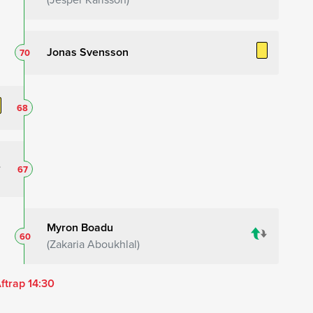
Jonas Svensson
70
68
67
Myron Boadu
60
Zakaria Aboukhlal
ftrap 14:30