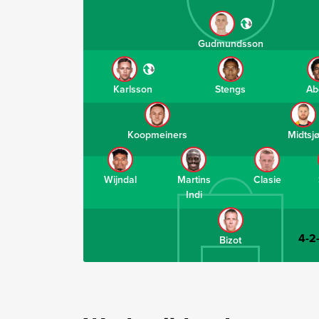
Gudmundsson
Karlsson
Stengs
Ab
Koopmeiners
Midtsj
Wijndal
Martins
Clasie
Indi
4-2
Bizot