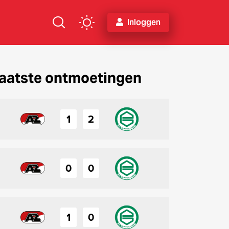
Inloggen
aatste ontmoetingen
1
2
0
0
1
0