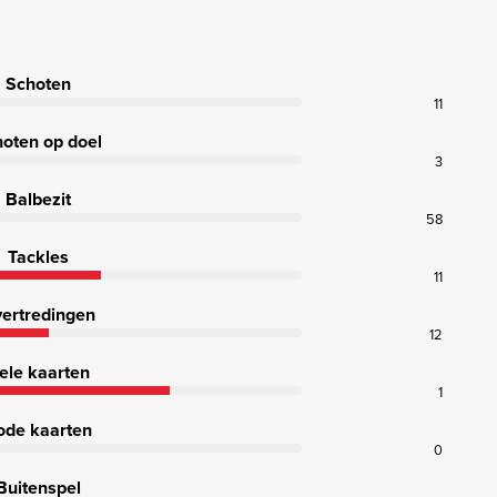
Schoten
11
oten op doel
3
Balbezit
58
Tackles
11
ertredingen
12
ele kaarten
1
ode kaarten
0
Buitenspel