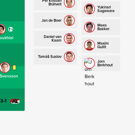
Per Kristian
Bråtveit
Yukinari
Sugawara
Jan de Boer
Mees
Bakker
Daniel van
oukhlal
Kaam
Maxim
Gullit
Tomáš Suslov
ø
Jorn
Berkhout
Svensson
-3-1