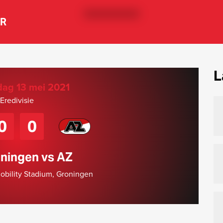
ER
L
ag 13 mei 2021
Eredivisie
0
0
ningen vs AZ
Mobility Stadium, Groningen