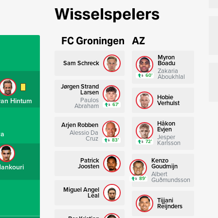
Wisselspelers
FC Groningen
AZ
Myron
Sam Schreck
Boadu
Zakaria
60’
Aboukhlal
Jørgen Strand
Larsen
Hobie
Paulos
van Hintum
Verhulst
67’
Abraham
Håkon
Arjen Robben
Evjen
Alessio Da
wa
Jesper
Cruz
83’
72’
Karlsson
Patrick
Kenzo
Joosten
Goudmijn
Hankouri
Albert
89’
Guðmundsson
Miguel Angel
Leal
Tijjani
Reijnders