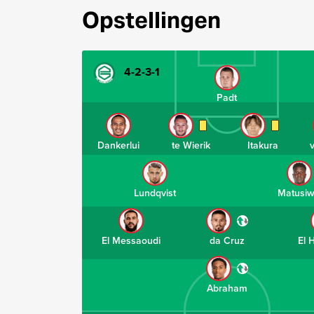
Opstellingen
4-2-3-1
Padt
Dankerlui
te Wierik
Itakura
Lundqvist
Matusi
El Messaoudi
da Cruz
El 
Abraham