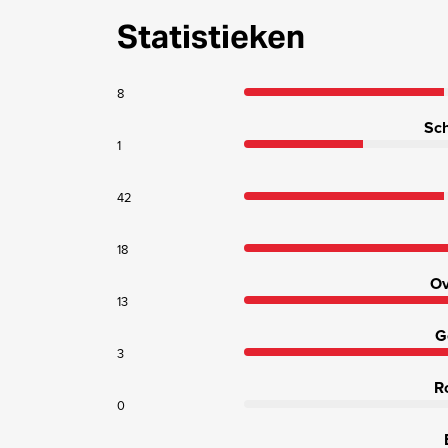
Statistieken
8
Sch
1
42
18
Ov
13
G
3
R
0