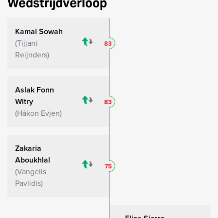
Wedstrijdverloop
Kamal Sowah
Tijjani
83
Reijnders
Aslak Fonn
Witry
83
Håkon Evjen
Zakaria
Aboukhlal
75
Vangelis
Pavlidis