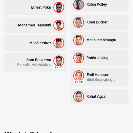
Robin Polley
Ernest Poku
Koen Bucker
Mohamed Taabouni
Melih Ibrahimoglu
Miloš Kerkez
Robin Jalving
Sam Beukema
Pantelis Hatzidiakos
21’
Emil Hansson
Bilal Başaçıkoğlu
60’
Rohat Agca