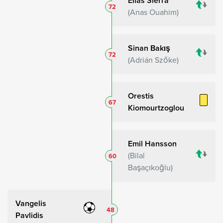
Elias Sierra
72
Anas Ouahim
Sinan Bakış
72
Adrián Szőke
Orestis
67
Kiomourtzoglou
Emil Hansson
Bilal
60
Başaçıkoğlu
Vangelis
48
Pavlidis