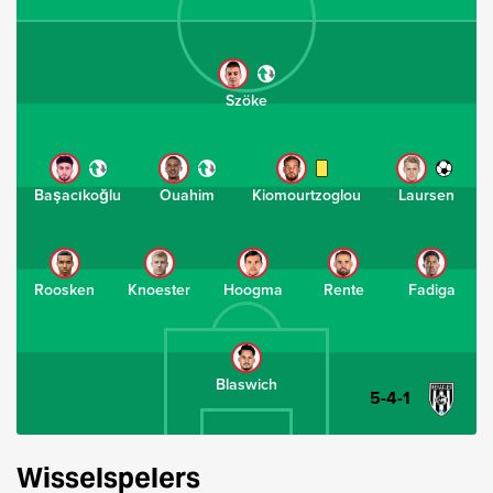
Szöke
Başacıkoğlu
Ouahim
Kiomourtzoglou
Laursen
Roosken
Knoester
Hoogma
Rente
Fadiga
Blaswich
5-4-1
Wisselspelers