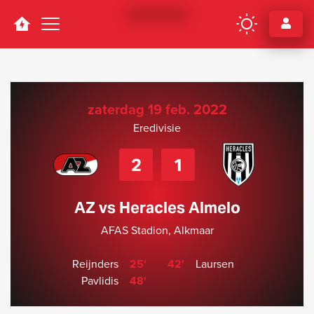
Navigation
zaterdag 19 feb. 2022
Eredivisie
2
1
AZ vs Heracles Almelo
AFAS Stadion, Alkmaar
Reijnders
25'
42'
Laursen
Pavlidis
48'