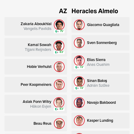
AZ
Heracles Almelo
Zakaria Aboukhlal
Giacomo Quagliata
Vangelis Pavlidis
75’
Sven Sonnenberg
Kamal Sowah
Tijjani Reijnders
83’
Elias Sierra
Anas Ouahim
Hobie Verhulst
72’
Sinan Bakış
Peer Koopmeiners
Adrián Szőke
72’
Aslak Fonn Witry
Navajo Bakboord
Håkon Evjen
83’
Kasper Lunding
Beau Reus