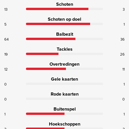
Schoten
13
3
Schoten op doel
5
1
Balbezit
64
36
Tackles
19
26
Overtredingen
12
11
Gele kaarten
0
1
Rode kaarten
0
0
Buitenspel
1
1
Hoekschoppen