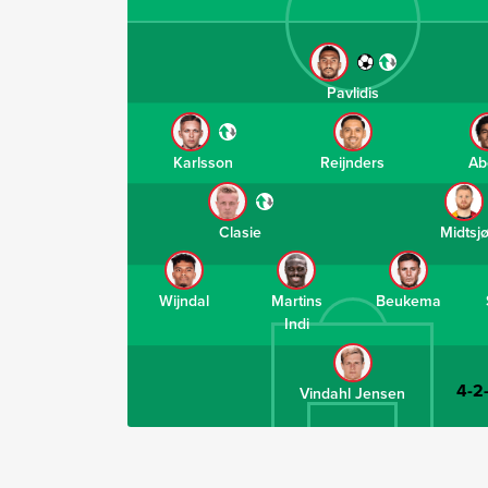
Pavlidis
Karlsson
Reijnders
Ab
Clasie
Midtsj
Wijndal
Martins
Beukema
Indi
4-2
Vindahl Jensen