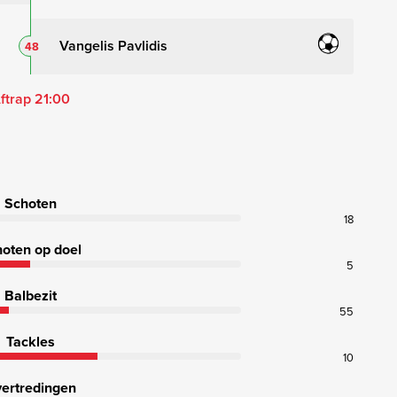
Vangelis Pavlidis
48
ftrap 21:00
Schoten
18
oten op doel
5
Balbezit
55
Tackles
10
ertredingen