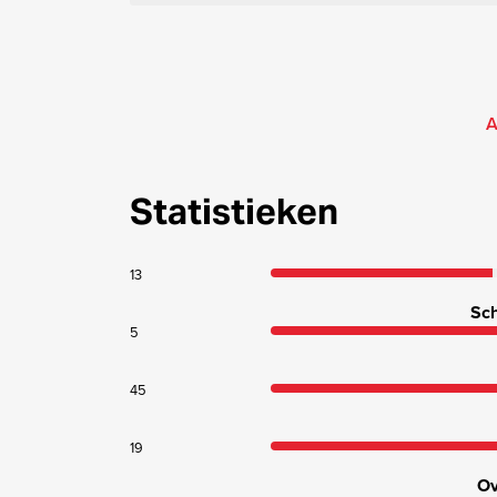
A
Statistieken
13
Sch
5
45
19
Ov