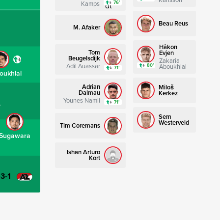
76’
Kamps
Beau Reus
M. Afaker
Håkon
Tom
Evjen
Beugelsdijk
Zakaria
Adil Auassar
80’
Aboukhlal
71’
oukhlal
Adrian
Miloš
Dalmau
Kerkez
Younes Namli
71’
ø
Sem
Westerveld
Tim Coremans
Sugawara
Ishan Arturo
Kort
-3-1