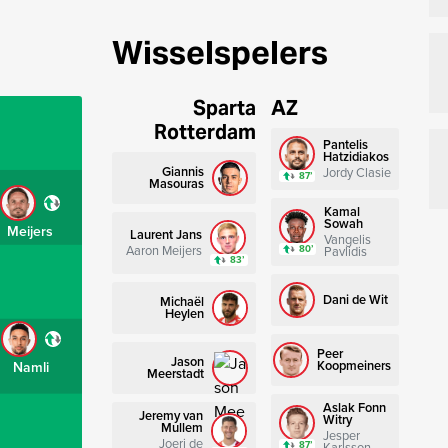
Wisselspelers
Sparta
AZ
Rotterdam
Pantelis
Hatzidiakos
Giannis
Jordy Clasie
87’
Masouras
Kamal
Sowah
Meijers
Laurent Jans
Vangelis
Aaron Meijers
80’
Pavlidis
83’
Dani de Wit
Michaël
Heylen
Peer
Jason
Koopmeiners
Namli
Meerstadt
Aslak Fonn
Jeremy van
Witry
Mullem
Jesper
Joeri de
87’
Karlsson