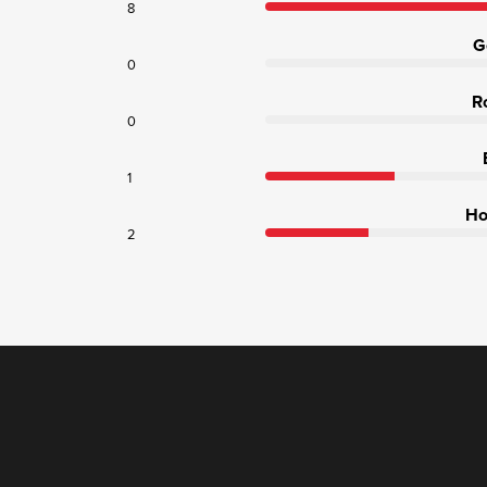
8
G
0
R
0
1
Ho
2