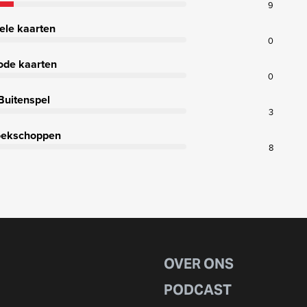
9
ele kaarten
0
ode kaarten
0
Buitenspel
3
ekschoppen
8
OVER ONS
PODCAST