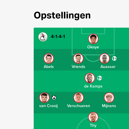
Opstellingen
4-1-4-1
Okoye
Abels
Vriends
Auassar
de Kamps
van Crooij
Verschueren
Mijnans
Thy