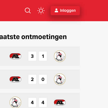
Inloggen
aatste ontmoetingen
3
1
2
0
4
4