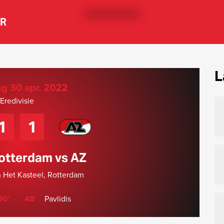
ER
L
ag 30 apr. 2022
Eredivisie
1
1
otterdam vs AZ
n Het Kasteel, Rotterdam
90'
48'
Pavlidis