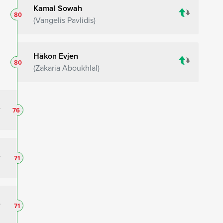
Kamal Sowah
80
Vangelis Pavlidis
Håkon Evjen
80
Zakaria Aboukhlal
76
71
71