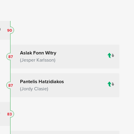
90
Aslak Fonn Witry
87
Jesper Karlsson
Pantelis Hatzidiakos
87
Jordy Clasie
83