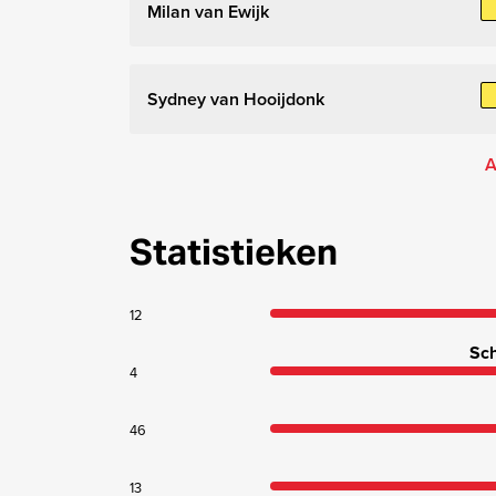
Milan van Ewijk
Sydney van Hooijdonk
A
Statistieken
12
Sch
4
46
13