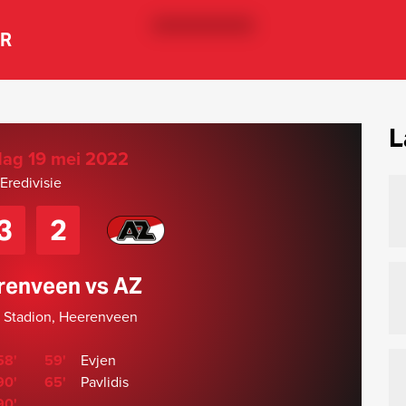
ER
L
ag 19 mei 2022
Eredivisie
3
2
renveen vs AZ
 Stadion, Heerenveen
58'
59'
Evjen
90'
65'
Pavlidis
90'