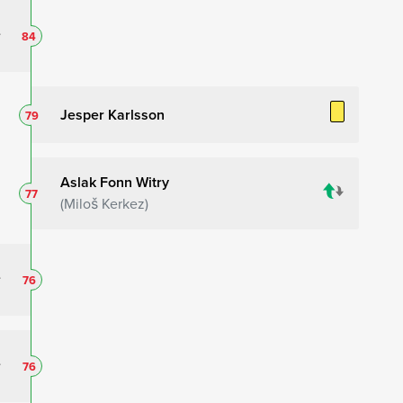
84
Jesper Karlsson
79
Aslak Fonn Witry
77
Miloš Kerkez
76
76