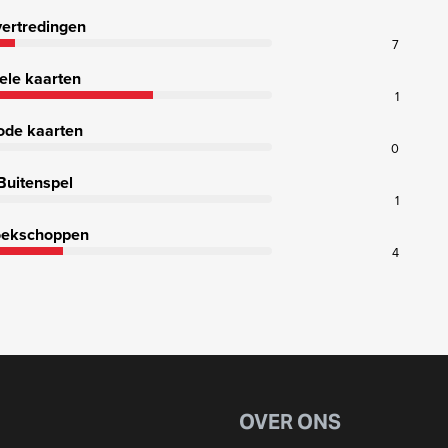
ertredingen
7
ele kaarten
1
ode kaarten
0
Buitenspel
1
ekschoppen
4
OVER ONS