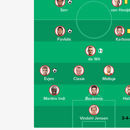
Sarr
van Hooij
Pavlidis
Karlsso
de Wit
Evjen
Clasie
Midtsjø
Martins Indi
Beukema
Hat
3-4
Vindahl Jensen