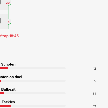
20
4
ftrap 18:45
Schoten
12
oten op doel
5
Balbezit
54
Tackles
12