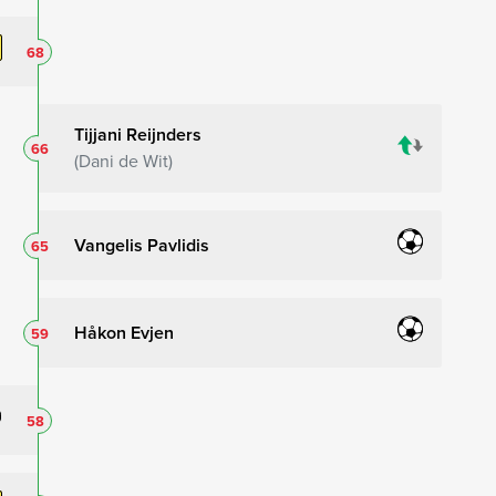
68
Tijjani Reijnders
66
Dani de Wit
Vangelis Pavlidis
65
Håkon Evjen
59
58