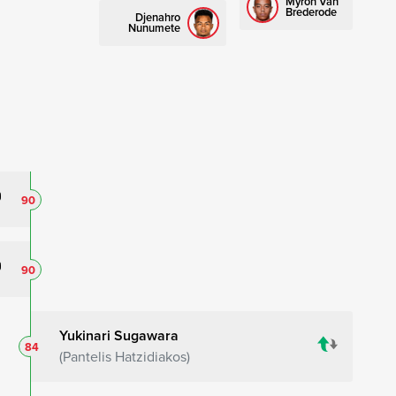
Myron Van
Brederode
Djenahro
Nunumete
90
90
Yukinari Sugawara
84
Pantelis Hatzidiakos