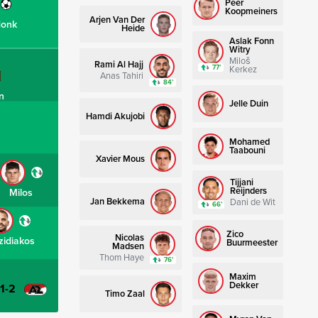
Peer
Koopmeiners
Arjen Van Der
donk
Heide
Aslak Fonn
Witry
Miloš
Rami Al Hajj
77’
Kerkez
Anas Tahiri
84’
n
Jelle Duin
Hamdi Akujobi
Mohamed
Taabouni
Xavier Mous
Tijjani
Reijnders
Milos
Jan Bekkema
Dani de Wit
66’
Zico
Nicolas
zidiakos
Buurmeester
Madsen
Thom Haye
76’
Maxim
Dekker
-1-2
Timo Zaal