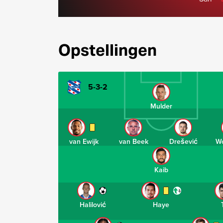
Opstellingen
5-3-2
Mulder
van Ewijk
van Beek
Drešević
W
Kaib
Halilović
Haye