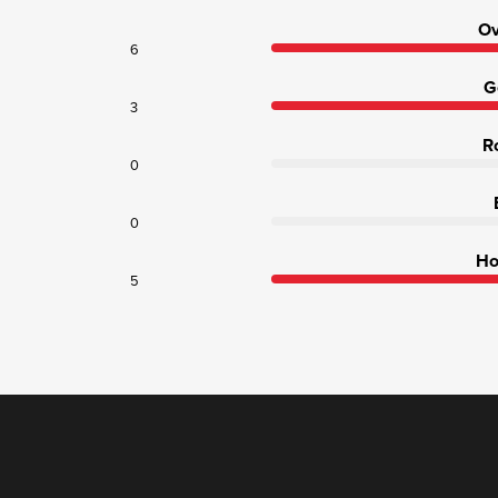
Ov
6
G
3
R
0
0
Ho
5