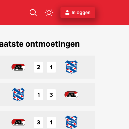
Inloggen
aatste ontmoetingen
2
1
1
3
3
1