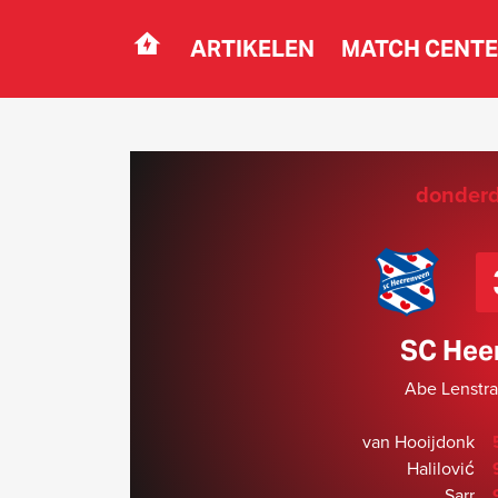
ARTIKELEN
MATCH CENT
Navigation
donderd
SC Hee
Abe Lenstra
van Hooijdonk
Halilović
Sarr