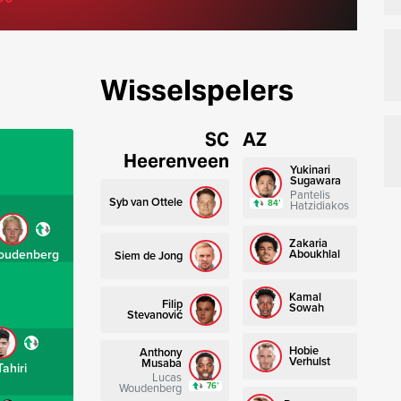
Wisselspelers
SC
AZ
Heerenveen
Yukinari
Sugawara
Pantelis
Syb van Ottele
84’
Hatzidiakos
Zakaria
oudenberg
Aboukhlal
Siem de Jong
Kamal
Filip
Sowah
Stevanović
Hobie
Anthony
Verhulst
Musaba
Tahiri
Lucas
76’
Woudenberg