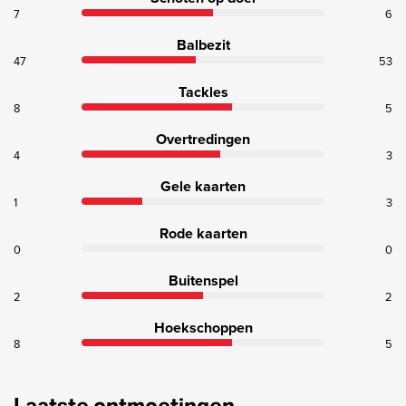
7
6
Balbezit
47
53
Tackles
8
5
Overtredingen
4
3
Gele kaarten
1
3
Rode kaarten
0
0
Buitenspel
2
2
Hoekschoppen
8
5
Laatste ontmoetingen