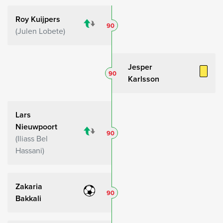
Roy Kuijpers
90
Julen Lobete
Jesper
90
Karlsson
Lars
Nieuwpoort
90
Iliass Bel
Hassani
Zakaria
90
Bakkali