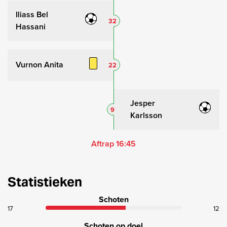
Iliass Bel
32
Hassani
Vurnon Anita
22
Jesper
9
Karlsson
Aftrap 16:45
Statistieken
Schoten
17
12
Schoten op doel