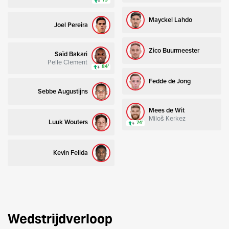
79’
Mayckel Lahdo
Joel Pereira
Zico Buurmeester
Saïd Bakari
Pelle Clement
84’
Fedde de Jong
Sebbe Augustijns
Mees de Wit
Miloš Kerkez
Luuk Wouters
74’
Kevin Felida
Wedstrijdverloop