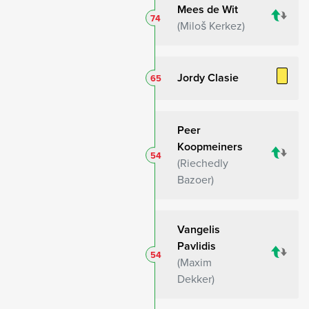
Mees de Wit
74
Miloš Kerkez
Jordy Clasie
65
Peer
Koopmeiners
54
Riechedly
Bazoer
Vangelis
Pavlidis
54
Maxim
Dekker