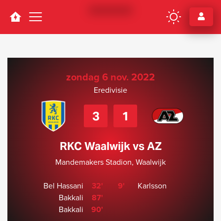
Navigation
zondag 6 nov. 2022
Eredivisie
3
1
RKC Waalwijk vs AZ
Mandemakers Stadion, Waalwijk
Bel Hassani
32'
9'
Karlsson
Bakkali
87'
Bakkali
90'