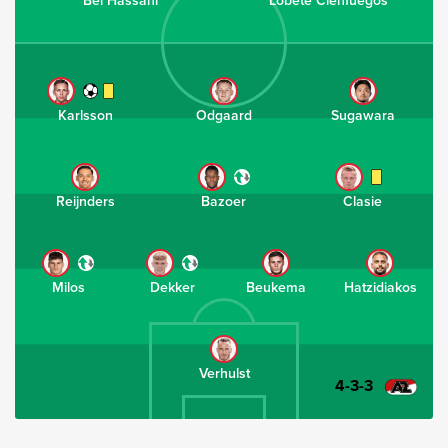
Bel Hassani
Lobete Cienfuegos
Karlsson
Odgaard
Sugawara
Reijnders
Bazoer
Clasie
Milos
Dekker
Beukema
Hatzidiakos
Verhulst
4-3-3