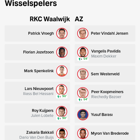
Wisselspelers
RKC Waalwijk
AZ
Patrick Vroegh
Peter Vindahl Jensen
Vangelis Pavlidis
Florian Jozefzoon
Maxim Dekker
54’
Mark Spenkelink
Sem Westerveld
Lars Nieuwpoort
Peer Koopmeiners
Iliass Bel Hassani
Riechedly Bazoer
90’
54’
Roy Kuijpers
Yusuf Barası
Julen Lobete
90’
Zakaria Bakkali
Myron Van Brederode
Dario Van Den Buijs