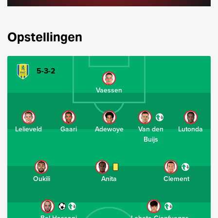
Opstellingen
5-3-2
Vaessen
Lelieveld
Gaari
Adewoye
Van den
Lutonda
Buijs
Oukili
Anita
Clement