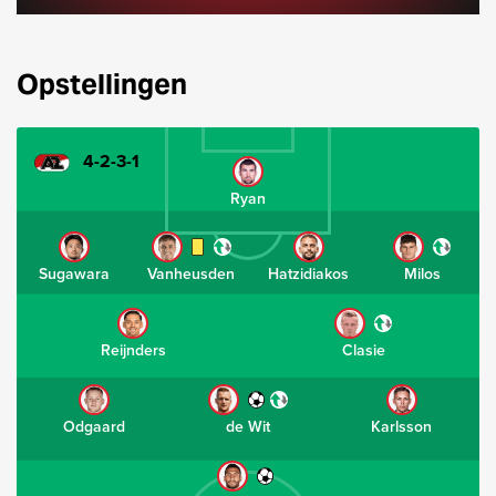
Opstellingen
4-2-3-1
Ryan
Sugawara
Vanheusden
Hatzidiakos
Milos
Reijnders
Clasie
Odgaard
de Wit
Karlsson