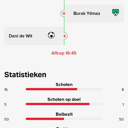
Burak Yılmaz
11
Dani de Wit
4
Aftrap 16:45
Statistieken
Schoten
16
8
Schoten op doel
5
1
Balbezit
50
50