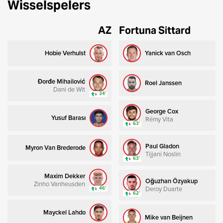
Wisselspelers
AZ
Fortuna Sittard
Hobie Verhulst
Yanick van Osch
Đorđe Mihailović
Roel Janssen
Dani de Wit
34’
George Cox
Yusuf Barası
Rémy Vita
63’
Paul Gladon
Myron Van Brederode
Tijjani Noslin
63’
Maxim Dekker
Oğuzhan Özyakup
Zinho Vanheusden
Deroy Duarte
46’
62’
Mayckel Lahdo
Mike van Beijnen