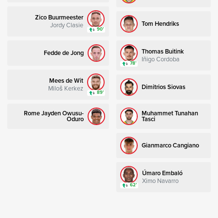
Zico Buurmeester
Tom Hendriks
Jordy Clasie
90’
Thomas Buitink
Fedde de Jong
Iñigo Cordoba
78’
Mees de Wit
Dimitrios Siovas
Miloš Kerkez
89’
Rome Jayden Owusu-
Muhammet Tunahan
Oduro
Tasci
Gianmarco Cangiano
Úmaro Embaló
Ximo Navarro
62’