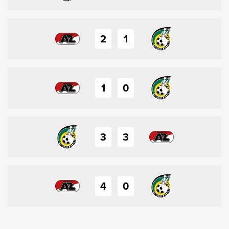
2
1
1
0
3
3
4
0