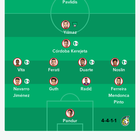
Pavlidis
Yılmaz
Córdoba Kerejeta
Vita
Ferati
Duarte
Noslin
Navarro
Guth
Radić
Ferreira
Jiménez
Mendonca
Pinto
4-4-1-1
Pandur