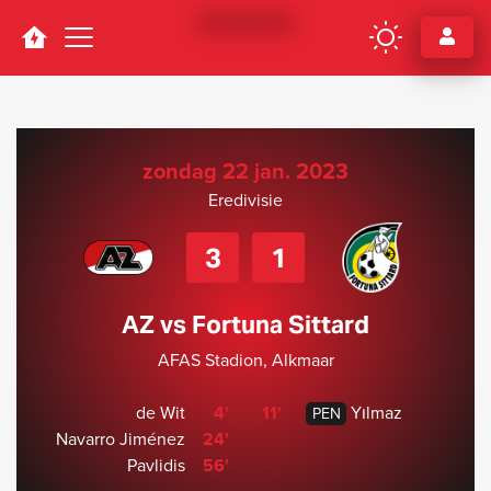
Navigation
zondag 22 jan. 2023
Eredivisie
3
1
AZ vs Fortuna Sittard
AFAS Stadion, Alkmaar
de Wit
4'
11'
Yılmaz
PEN
Navarro Jiménez
24'
Pavlidis
56'