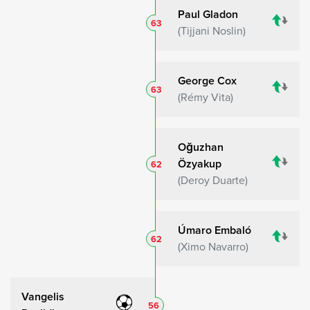
Paul Gladon
63
Tijjani Noslin
George Cox
63
Rémy Vita
Oğuzhan
Özyakup
62
Deroy Duarte
Úmaro Embaló
62
Ximo Navarro
Vangelis
56