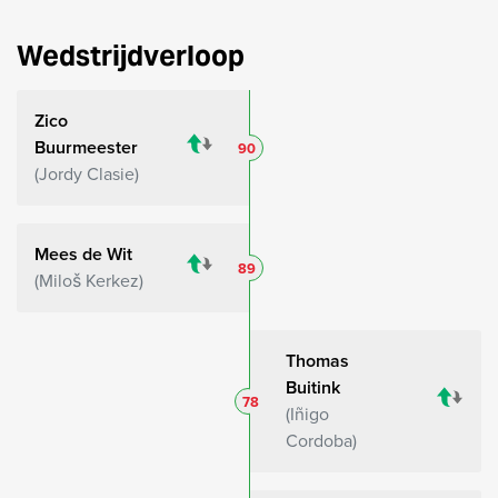
Wedstrijdverloop
Zico
Buurmeester
90
Jordy Clasie
Mees de Wit
89
Miloš Kerkez
Thomas
Buitink
78
Iñigo
Cordoba