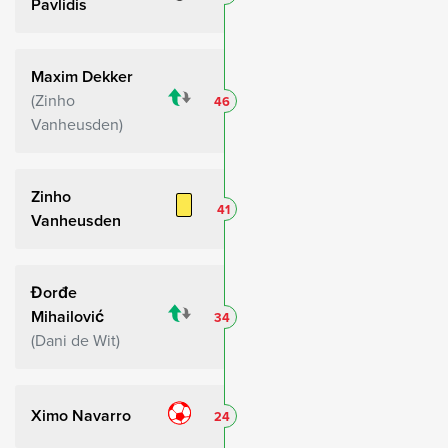
Pavlidis
Maxim Dekker
Zinho
46
Vanheusden
Zinho
41
Vanheusden
Đorđe
Mihailović
34
Dani de Wit
Ximo Navarro
24