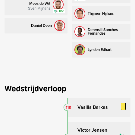
Mees de Wit
Sven Mijnans
100’
Thijmen Nijhuis
Daniel Deen
Derensili Sanches
Fernandes
Lynden Edhart
Wedstrijdverloop
Vasilis Barkas
118
Victor Jensen