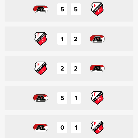
5
5
1
2
2
2
5
1
0
1