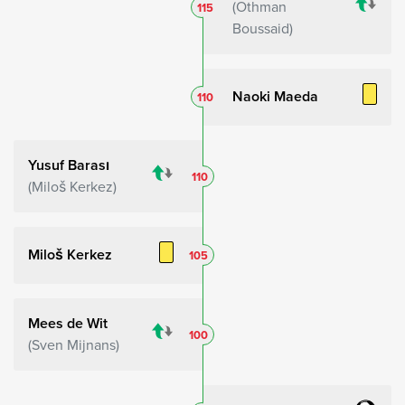
Othman
115
Boussaid
Naoki Maeda
110
Yusuf Barası
110
Miloš Kerkez
Miloš Kerkez
105
Mees de Wit
100
Sven Mijnans