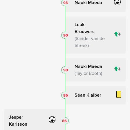
Naoki Maeda
93
Luuk
Brouwers
90
Sander van de
Streek
Naoki Maeda
90
Taylor Booth
Sean Klaiber
86
Jesper
86
Karlsson