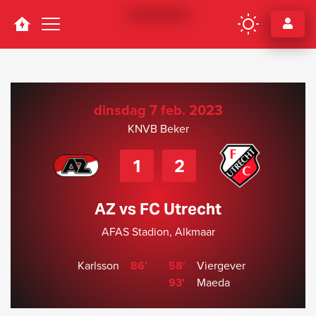
Navigation
dinsdag 7 feb. 2023
KNVB Beker
1
2
AZ vs FC Utrecht
AFAS Stadion, Alkmaar
Karlsson
86'
58'
Viergever
93'
Maeda