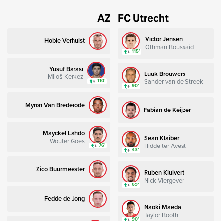
AZ
FC Utrecht
Victor Jensen
Hobie Verhulst
Othman Boussaid
115’
Yusuf Barası
Luuk Brouwers
Miloš Kerkez
Sander van de Streek
110’
90’
Myron Van Brederode
Fabian de Keijzer
Mayckel Lahdo
Sean Klaiber
Wouter Goes
Hidde ter Avest
76’
43’
Zico Buurmeester
Ruben Kluivert
Nick Viergever
69’
Fedde de Jong
Naoki Maeda
Taylor Booth
90’