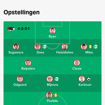
Opstellingen
4-2-3-1
Ryan
Sugawara
Goes
Hatzidiakos
Milos
Reijnders
Clasie
Odgaard
Mijnans
Karlsson
Pavlidis