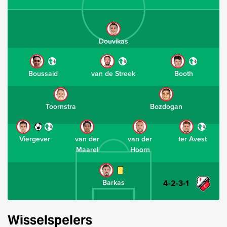
Douvikas
Boussaid
van de Streek
Booth
Toornstra
Bozdogan
Viergever
van der
van der
ter Avest
Maarel
Hoorn
4-2-3-1
Barkas
Wisselspelers